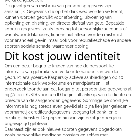
wordt aangeboden.
De gevolgen van misbruik van persoonsgegevens zijn
aanzienlijk. Gegevens die op het dark web worden verkocht,
kunnen worden gebruikt voor afpersing, uitvoering van
oplichting en phishing, en directe diefstal van geld. Bepaalde
soorten gegevens, zoals toegang tot persoonlijke accounts of
wachtwoorddatabases, kunnen niet alleen worden misbruikt
voor financieel gewin, maar ook voor reputatieschade en andere
soorten sociale schade, waaronder doxing.
Dit kost jouw identiteit
Om een beter begrip te krijgen van hoe de persoonlijke
informatie van gebruikers in verkeerde handen kan worden
gebruikt, analyseerde Kaspersky actieve aanbiedingen op 10
internationale dark web-forums en marktplaatsen. Het
onderzoek toonde aan dat toegang tot persoonlijke gegevens al
bij 50 cent (USD) voor een ID begint, afhankelijk van de diepte en
breedte van de aangeboden gegevens. Sommige persoonlijke
informatie is nog steeds even gewild als bijna tien jaar geleden –
voornamelijk creditcardgegevens, toegang tot bank- en e-
betalingsdiensten. De prijzen hiervan zijn de afgelopen jaren
ongewijzigd gebleven.
Daarnaast zijn er ook nieuwe soorten gegevens opgedoken,
zoals persoonlijke medische dossiers en selfies met