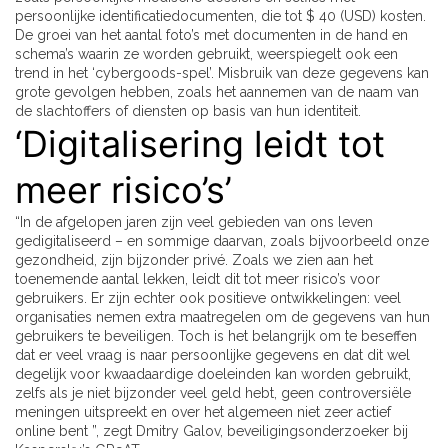
persoonlijke identificatiedocumenten, die tot $ 40 (USD) kosten.
De groei van het aantal foto’s met documenten in de hand en
schema’s waarin ze worden gebruikt, weerspiegelt ook een
trend in het ‘cybergoods-spel’. Misbruik van deze gegevens kan
grote gevolgen hebben, zoals het aannemen van de naam van
de slachtoffers of diensten op basis van hun identiteit.
‘Digitalisering leidt tot
meer risico’s’
“In de afgelopen jaren zijn veel gebieden van ons leven
gedigitaliseerd – en sommige daarvan, zoals bijvoorbeeld onze
gezondheid, zijn bijzonder privé. Zoals we zien aan het
toenemende aantal lekken, leidt dit tot meer risico’s voor
gebruikers. Er zijn echter ook positieve ontwikkelingen: veel
organisaties nemen extra maatregelen om de gegevens van hun
gebruikers te beveiligen. Toch is het belangrijk om te beseffen
dat er veel vraag is naar persoonlijke gegevens en dat dit wel
degelijk voor kwaadaardige doeleinden kan worden gebruikt,
zelfs als je niet bijzonder veel geld hebt, geen controversiële
meningen uitspreekt en over het algemeen niet zeer actief
online bent ”, zegt Dmitry Galov, beveiligingsonderzoeker bij