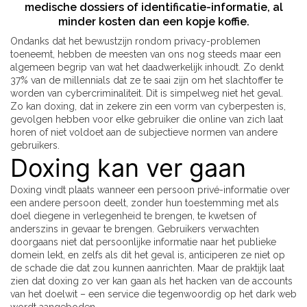
medische dossiers of identificatie-informatie, al
minder kosten dan een kopje koffie.
Ondanks dat het bewustzijn rondom privacy-problemen
toeneemt, hebben de meesten van ons nog steeds maar een
algemeen begrip van wat het daadwerkelijk inhoudt. Zo denkt
37% van de millennials dat ze te saai zijn om het slachtoffer te
worden van cybercriminaliteit. Dit is simpelweg niet het geval.
Zo kan doxing, dat in zekere zin een vorm van cyberpesten is,
gevolgen hebben voor elke gebruiker die online van zich laat
horen of niet voldoet aan de subjectieve normen van andere
gebruikers.
Doxing kan ver gaan
Doxing vindt plaats wanneer een persoon privé-informatie over
een andere persoon deelt, zonder hun toestemming met als
doel diegene in verlegenheid te brengen, te kwetsen of
anderszins in gevaar te brengen. Gebruikers verwachten
doorgaans niet dat persoonlijke informatie naar het publieke
domein lekt, en zelfs als dit het geval is, anticiperen ze niet op
de schade die dat zou kunnen aanrichten. Maar de praktijk laat
zien dat doxing zo ver kan gaan als het hacken van de accounts
van het doelwit – een service die tegenwoordig op het dark web