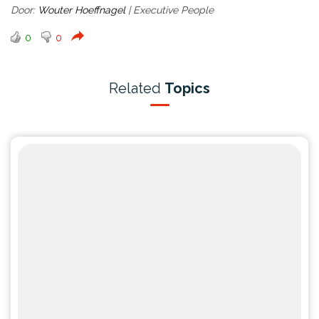
D
oor:
Wouter Hoeffnagel
| Executive People
0
0
Related
Topics