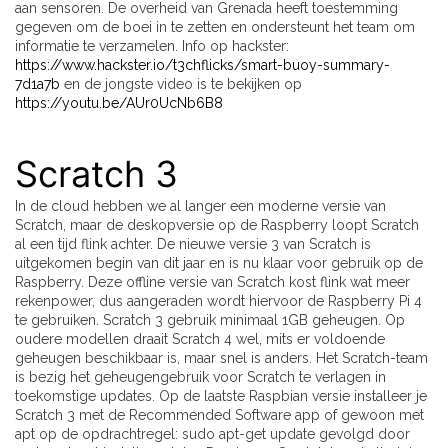
aan sensoren. De overheid van Grenada heeft toestemming
gegeven om de boei in te zetten en ondersteunt het team om
informatie te verzamelen. Info op hackster:
https://www.hackster.io/t3chflicks/smart-buoy-summary-
7d1a7b
en de jongste video is te bekijken op
https://youtu.be/AUr0UcNb6B8
Scratch 3
In de cloud hebben we al langer een moderne versie van
Scratch, maar de deskopversie op de Raspberry loopt Scratch
al een tijd flink achter. De nieuwe versie 3 van Scratch is
uitgekomen begin van dit jaar en is nu klaar voor gebruik op de
Raspberry. Deze offline versie van Scratch kost flink wat meer
rekenpower, dus aangeraden wordt hiervoor de Raspberry Pi 4
te gebruiken. Scratch 3 gebruik minimaal 1GB geheugen. Op
oudere modellen draait Scratch 4 wel, mits er voldoende
geheugen beschikbaar is, maar snel is anders. Het Scratch-team
is bezig het geheugengebruik voor Scratch te verlagen in
toekomstige updates. Op de laatste Raspbian versie installeer je
Scratch 3 met de Recommended Software app of gewoon met
apt op de opdrachtregel: sudo apt-get update gevolgd door