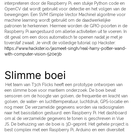
interpreteren door de Raspberry Pi, een stukje Python code en
OpenCV dat wordt gebruikt voor detectie en het volgen van de
bewegingen. Een SVM (Simple Vector Machine) algoritme voor
machine learning wordt gebruikt om de daadwerkelijke
patronen te herkennen. Hiermee worden de GPIO-poorten in de
Raspberry Pi aangestuurd om allerlei activiteiten uit te voeren. In
dit geval om een doos automatisch te openen nadat je met je
toverstaf zwaait. Je vindt de volledige tutorial op Hackster:
https://www.hackster.io/jasmeet-singh/real-harry-potter-wand-
with-computer-vision-520e3b
Slimme boei
Het team van T3ch Flicks heeft een prototype ontworpen van
een slimme boei voor maritiem onderzoek. De boei bevat
sensoren om de hoogte van golven, de frequentie en kracht van
golven, de water- en luchttemperatuur, luchtdruk, GPS-locatie en
nog meer. De verzamelde gegevens worden via radiosignalen
naar het basisstation gestuurd: een Raspberry Pi. Het dashboard
om al de verzamelde gegevens te tonen is geschreven in Vue
JS. De behuizing van de boei is 3D-geprint. Het gehele project is
best complex met een Raspberry Pi, Arduino en een diversiteit