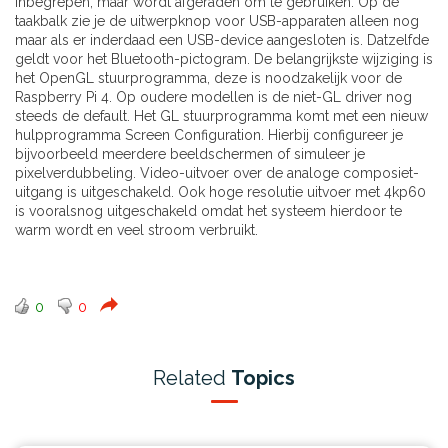
inbegrepen, maar wordt afgeraden om te gebruiken. Op de
taakbalk zie je de uitwerpknop voor USB-apparaten alleen nog
maar als er inderdaad een USB-device aangesloten is. Datzelfde
geldt voor het Bluetooth-pictogram. De belangrijkste wijziging is
het OpenGL stuurprogramma, deze is noodzakelijk voor de
Raspberry Pi 4. Op oudere modellen is de niet-GL driver nog
steeds de default. Het GL stuurprogramma komt met een nieuw
hulpprogramma Screen Configuration. Hierbij configureer je
bijvoorbeeld meerdere beeldschermen of simuleer je
pixelverdubbeling. Video-uitvoer over de analoge composiet-
uitgang is uitgeschakeld. Ook hoge resolutie uitvoer met 4kp60
is vooralsnog uitgeschakeld omdat het systeem hierdoor te
warm wordt en veel stroom verbruikt.
0
0
Related
Topics