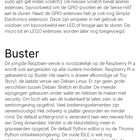
sudo apt-get install scratch3. De nieuwe Scratch bevat allerlei
extensies, bijvoorbeeld om de GPIO-poorten en de Sense HAT
aan te sturen. Naast de GPIO-extensies heb je ook nog Simple
Electronics extension. Deze zijn simpeler in het gebruik en
voldoen om bijvoorbeeld een LED of knopje aan te sturen. De
micro:bit en LEGO extensies worden later nog toegevoegd.
Buster
De jongste Raspbian-versie is noodzakelijk op de Raspberry Pi 4
wordt ook aangeraden op alle oudere modellen. Raspberry Pi is
gebaseerd op Buster (de naams is alweer afkomstige uit Toy
Story), de laatste versie van Debian Linux. Er zijn geen grote
verschillen tussen Debian Stretch en Buster. De meeste
wijzigingen gebeuren onder water en hebben te maken met
security. Om toch iets aan de buitenkant te laten zien, is de
werkomgeving opgefrist. Veel bedieningselementen zijn
vereenvoudigd. Het ontwerp is platter geworden en minder
rond. De default achtergrond is veranderd naar een nieuwe foto
van Greg Annandale. Verder is de kleurstelling meer in
grijswaarden opgezet. De default Python editor is nu de Thonny
Python ontwikkelomgeving. De oude IDLE is wel nog