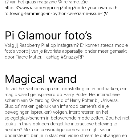
17 van het gratis magazine Wireframe. Zie:
https://www.raspberrypi.org/blog/code-your-own-path-
following-lemmings-in-python-wireframe-issue-17/
Pi Glamour foto’s
Volg jij Raspberry Pi al op Instagram? Er komen steeds mooie
foto’s voorbij van je favoriete apparaatje, onder meer gemaakt
door Fiacre Muller. Hashtag #SnazzyRPi.
Magical wand
Je ziet het wel eens op een toonstelling en in pretparken, een
magic wand geïnspireerd op Harry Potter. Het interactieve
scherm van Wizarding World of Harry Potter bij Universal
Studios’ maken gebruik van infrarood camera’s die je
bewegingen (spreuken) volgen, interpreteren en het
spiegelglas/scherm in betoverende mode zetten. Zou het niet
leuk zijn thuis ook een dergelijke interactieve beleving te
hebben? Met een eenvoudige camera die night vision
ondersteunt, ben je in staat een video stream te ontvangen en