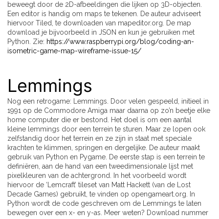
beweegt door de 2D-afbeeldingen die lijken op 3D-objecten.
Een editor is handig om maps te tekenen. De auteur adviseert
hiervoor Tiled, te downloaden van mapeditor.org. De map
download je bijvoorbeeld in JSON en kun je gebruiken met
Python. Zie:
https://www.raspberrypi.org/blog/coding-an-
isometric-game-map-wireframe-issue-15/
Lemmings
Nog een retrogame: Lemmings. Door velen gespeeld, initieel in
1991 op de Commodore Amiga maar daarna op zo’n beetje elke
home computer die er bestond. Het doel is om een aantal
kleine lemmings door een terrein te sturen. Maar ze lopen ook
zelfstandig door het terrein en ze zijn in staat met speciale
krachten te klimmen, springen en dergelijke. De auteur maakt
gebruik van Python en Pygame. De eerste stap is een terrein te
definiëren, aan de hand van een tweedimensionale lijst met
pixelkleuren van de achtergrond. In het voorbeeld wordt
hiervoor de ‘Lemcraft’ tileset van Matt Hackett (van de Lost
Decade Games) gebruikt, te vinden op opengameart.org. In
Python wordt de code geschreven om de Lemmings te laten
bewegen over een x- en y-as. Meer weten? Download nummer