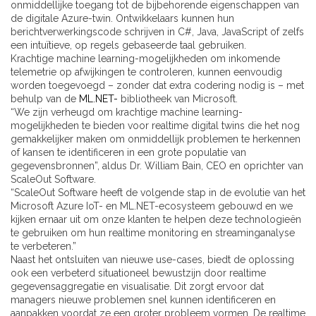
onmiddellijke toegang tot de bijbehorende eigenschappen van
de digitale Azure-twin. Ontwikkelaars kunnen hun
berichtverwerkingscode schrijven in C#, Java, JavaScript of zelfs
een intuïtieve, op regels gebaseerde taal gebruiken.
Krachtige machine learning-mogelijkheden om inkomende
telemetrie op afwijkingen te controleren, kunnen eenvoudig
worden toegevoegd – zonder dat extra codering nodig is – met
behulp van de
ML.NET-
bibliotheek van Microsoft.
“We zijn verheugd om krachtige machine learning-
mogelijkheden te bieden voor realtime digital twins die het nog
gemakkelijker maken om onmiddellijk problemen te herkennen
of kansen te identificeren in een grote populatie van
gegevensbronnen”, aldus Dr. William Bain, CEO en oprichter van
ScaleOut Software.
“ScaleOut Software heeft de volgende stap in de evolutie van het
Microsoft Azure IoT- en ML.NET-ecosysteem gebouwd en we
kijken ernaar uit om onze klanten te helpen deze technologieën
te gebruiken om hun realtime monitoring en streaminganalyse
te verbeteren.”
Naast het ontsluiten van nieuwe use-cases, biedt de oplossing
ook een verbeterd situationeel bewustzijn door realtime
gegevensaggregatie en visualisatie. Dit zorgt ervoor dat
managers nieuwe problemen snel kunnen identificeren en
aanpakken voordat ze een groter probleem vormen. De realtime