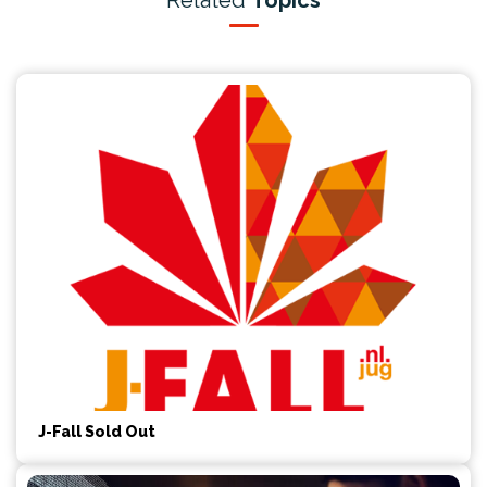
Related
Topics
J-Fall Sold Out