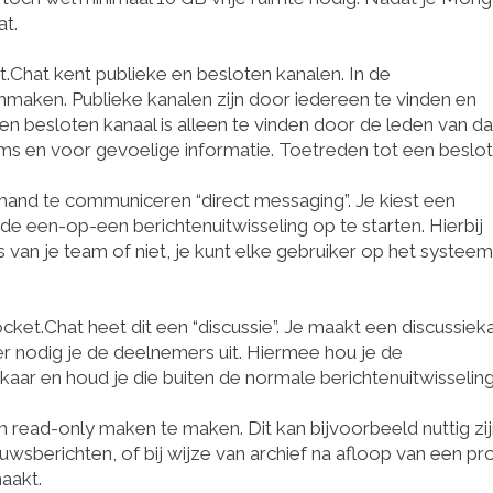
at.
.Chat kent publieke en besloten kanalen. In de
nmaken. Publieke kanalen zijn door iedereen te vinden en
en besloten kanaal is alleen te vinden door de leden van da
ams en voor gevoelige informatie. Toetreden tot een beslo
nd te communiceren “direct messaging”. Je kiest een
e een-op-een berichtenuitwisseling op te starten. Hierbij
 van je team of niet, je kunt elke gebruiker op het systeem
ket.Chat heet dit een “discussie”. Je maakt een discussiek
r nodig je de deelnemers uit. Hiermee hou je de
lkaar en houd je die buiten de normale berichtenuitwisselin
 read-only maken te maken. Dit kan bijvoorbeeld nuttig zi
sberichten, of bij wijze van archief na afloop van een pr
maakt.