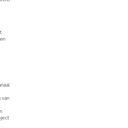
t
ten
anaal
g van
jn
oject