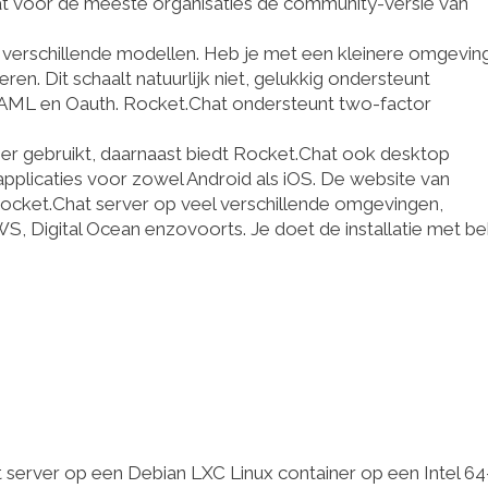
dat voor de meeste organisaties de community-versie van
it verschillende modellen. Heb je met een kleinere omgevin
n. Dit schaalt natuurlijk niet, gelukkig ondersteunt
AML en Oauth. Rocket.Chat ondersteunt two-factor
ser gebruikt, daarnaast biedt Rocket.Chat ook desktop
pplicaties voor zowel Android als iOS. De website van
Rocket.Chat server op veel verschillende omgevingen,
 Digital Ocean enzovoorts. Je doet de installatie met be
 server op een Debian LXC Linux container op een Intel 64