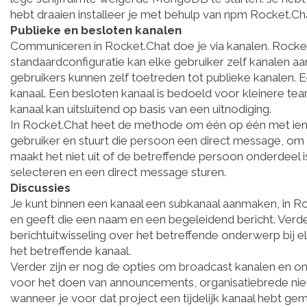
hebt draaien installeer je met behulp van npm Rocket.Ch
Publieke en besloten kanalen
Communiceren in Rocket.Chat doe je via kanalen. Rocket
standaardconfiguratie kan elke gebruiker zelf kanalen aa
gebruikers kunnen zelf toetreden tot publieke kanalen. E
kanaal. Een besloten kanaal is bedoeld voor kleinere te
kanaal kan uitsluitend op basis van een uitnodiging.
In Rocket.Chat heet de methode om één op één met iema
gebruiker en stuurt die persoon een direct message, om d
maakt het niet uit of de betreffende persoon onderdeel is
selecteren en een direct message sturen.
Discussies
Je kunt binnen een kanaal een subkanaal aanmaken, in Roc
en geeft die een naam en een begeleidend bericht. Verde
berichtuitwisseling over het betreffende onderwerp bij e
het betreffende kanaal.
Verder zijn er nog de opties om broadcast kanalen en om
voor het doen van announcements, organisatiebrede nieuw
wanneer je voor dat project een tijdelijk kanaal hebt ge