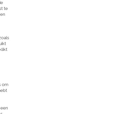
de
st te
 en
zoals
ikt
likt
ns om
hebt
 een
ls