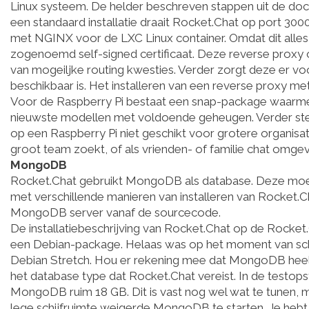
Linux systeem. De helder beschreven stappen uit de docu
een standaard installatie draait Rocket.Chat op port 3000
met NGINX voor de LXC Linux container. Omdat dit alles 
zogenoemd self-signed certificaat. Deze reverse proxy o
van mogeiljke routing kwesties. Verder zorgt deze er v
beschikbaar is. Het installeren van een reverse proxy me
Voor de Raspberry Pi bestaat een snap-package waarmee 
nieuwste modellen met voldoende geheugen. Verder stelt
op een Raspberry Pi niet geschikt voor grotere organisat
groot team zoekt, of als vrienden- of familie chat omgev
MongoDB
Rocket.Chat gebruikt MongoDB als database. Deze moet j
met verschillende manieren van installeren van Rocket.C
MongoDB server vanaf de sourcecode.
De installatiebeschrijving van Rocket.Chat op de Rocket.
een Debian-package. Helaas was op het moment van schr
Debian Stretch. Hou er rekening mee dat MongoDB heel v
het database type dat Rocket.Chat vereist. In de testop
MongoDB ruim 18 GB. Dit is vast nog wel wat te tunen, m
lege schijfruimte weigerde MongoDB te starten. Je hebt