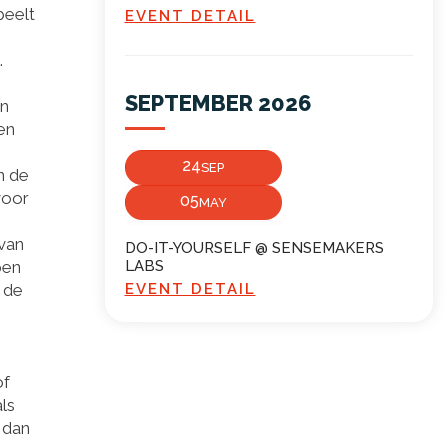
peelt
EVENT DETAIL
.
SEPTEMBER 2026
en
en
24
SEP
n de
voor
05
MAY
 van
DO-IT-YOURSELF @ SENSEMAKERS
pen
LABS
n de
EVENT DETAIL
of
ls
 dan