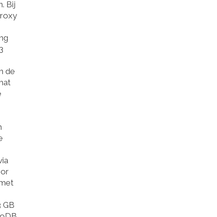
. Bij
proxy
ing
3
n de
hat
e
n
e
via
oor
 met
3 GB
ngoDB