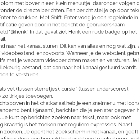
 kolom met bovenin een klein menuutje, daaronder volgen 
onder de directe berichten. Een bericht stel je op door tek
Enter te drukken. Met Shift-Enter voeg je een regeleinde in
tificatie geven door in het bericht de gebruikersnaam
eld “@henk”. In dat geval ziet Henk een rode badge op het
il.
naar het kanaal sturen. Dit kan van alles en nog wat zijn, 
 videobestand, enzovoorts. Wanneer je de webclient gebru
elfs met je webcam videoberichten maken en versturen. Je k
willekeurig bestand, dat dan naar het kanaal gestuurd wordt.
en te versturen.
vet (tussen sterretjes), cursief (tussen underscores),
 zo linkjes toevoegen.
Rechtsboven in het chatkanaal heb je een snelmenu met ico
e genoemd bent (@naam), berichten die je een ster gegeven 
s. Je kunt op berichten zoeken naar tekst, maar ook met
g krachtig is het zoeken met reguliere expressies. Naast
n zoeken. Je opent het zoekscherm in het kanaal, en geeft
rfijnen door een bepaald bestandstype te selecteren, zoa