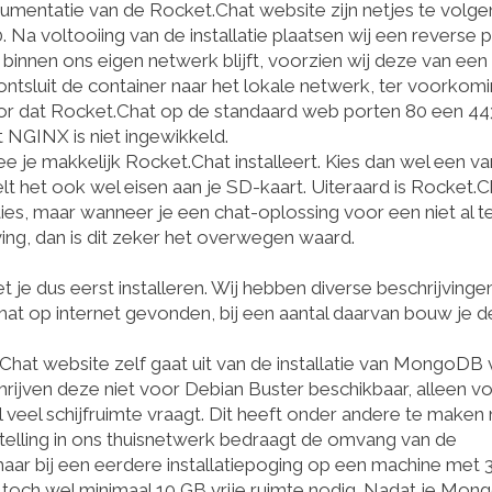
mentatie van de Rocket.Chat website zijn netjes te volgen
. Na voltooiing van de installatie plaatsen wij een reverse 
binnen ons eigen netwerk blijft, voorzien wij deze van een
ntsluit de container naar het lokale netwerk, ter voorkom
oor dat Rocket.Chat op de standaard web porten 80 een 44
t NGINX is niet ingewikkeld.
je makkelijk Rocket.Chat installeert. Kies dan wel een va
 het ook wel eisen aan je SD-kaart. Uiteraard is Rocket.C
ies, maar wanneer je een chat-oplossing voor een niet al t
ing, dan is dit zeker het overwegen waard.
e dus eerst installeren. Wij hebben diverse beschrijvinge
hat op internet gevonden, bij een aantal daarvan bouw je d
Chat website zelf gaat uit van de installatie van MongoDB 
ijven deze niet voor Debian Buster beschikbaar, alleen v
eel schijfruimte vraagt. Dit heeft onder andere te maken
stelling in ons thuisnetwerk bedraagt de omvang van de
aar bij een eerdere installatiepoging op een machine met 
 toch wel minimaal 10 GB vrije ruimte nodig. Nadat je Mo