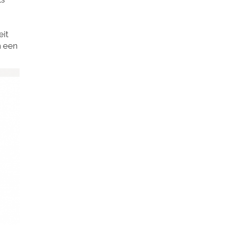
eit
n een