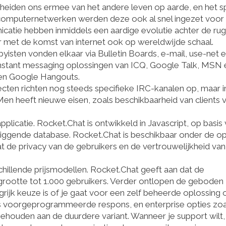
heiden ons ermee van het andere leven op aarde, en het s
n computernetwerken werden deze ook al snel ingezet voor
catie hebben inmiddels een aardige evolutie achter de rug
r met de komst van internet ook op wereldwijde schaal.
sten vonden elkaar via Bulletin Boards, e-mail, use-net 
instant messaging oplossingen van ICQ, Google Talk, MSN 
en Google Hangouts.
ten richten nog steeds specifieke IRC-kanalen op, maar i
Men heeft nieuwe eisen, zoals beschikbaarheid van clients 
plicatie. Rocket.Chat is ontwikkeld in Javascript, op basis
ggende database. Rocket.Chat is beschikbaar onder de o
dat de privacy van de gebruikers en de vertrouwelijkheid va
hillende prijsmodellen. Rocket.Chat geeft aan dat de
 grootte tot 1.000 gebruikers. Verder ontlopen de geboden
grijk keuze is of je gaat voor een zelf beheerde oplossing 
ls voorgeprogrammeerde respons, en enterprise opties zoa
ehouden aan de duurdere variant. Wanneer je support wilt,