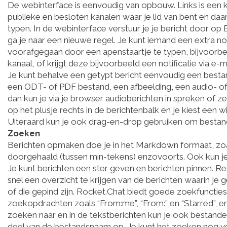
De webinterface is eenvoudig van opbouw. Links is een
publieke en besloten kanalen waar je lid van bent en daar
typen. In de webinterface verstuur je je bericht door op 
ga je naar een nieuwe regel. Je kunt iemand een extra no
voorafgegaan door een apenstaartje te typen, bijvoorbe
kanaal, of krijgt deze bijvoorbeeld een notificatie via e-ma
Je kunt behalve een getypt bericht eenvoudig een bestand 
een ODT- of PDF bestand, een afbeelding, een audio- of
dan kun je via je browser audioberichten in spreken of z
op het plusje rechts in de berichtenbalk en je kiest een 
Uiteraard kun je ook drag-en-drop gebruiken om bestand
Zoeken
Berichten opmaken doe je in het Markdown formaat, zoals 
doorgehaald (tussen min-tekens) enzovoorts. Ook kun je
Je kunt berichten een ster geven en berichten pinnen. 
snel een overzicht te krijgen van de berichten waarin j
of die gepind zijn. Rocket.Chat biedt goede zoekfunctie
zoekopdrachten zoals “From:me”, “From:” en “Starred”, er
zoeken naar en in de tekstberichten kun je ook bestande
deel van de bestandsnaam op. Je kunt het zoeken nog ve