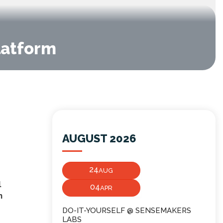
latform
AUGUST 2026
24
AUG
l
04
APR
n
DO-IT-YOURSELF @ SENSEMAKERS
LABS