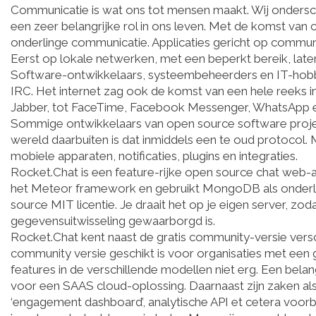
Communicatie is wat ons tot mensen maakt. Wij ondersc
een zeer belangrijke rol in ons leven. Met de komst va
onderlinge communicatie. Applicaties gericht op communi
Eerst op lokale netwerken, met een beperkt bereik, late
Software-ontwikkelaars, systeembeheerders en IT-hobbyi
IRC. Het internet zag ook de komst van een hele reeks 
Jabber, tot FaceTime, Facebook Messenger, WhatsApp 
Sommige ontwikkelaars van open source software projec
wereld daarbuiten is dat inmiddels een te oud protocol. 
mobiele apparaten, notificaties, plugins en integraties.
Rocket.Chat is een feature-rijke open source chat web-ap
het Meteor framework en gebruikt MongoDB als onderli
source MIT licentie. Je draait het op je eigen server, zo
gegevensuitwisseling gewaarborgd is.
Rocket.Chat kent naast de gratis community-versie versc
community versie geschikt is voor organisaties met een
features in de verschillende modellen niet erg. Een belan
voor een SAAS cloud-oplossing. Daarnaast zijn zaken a
‘engagement dashboard’, analytische API et cetera voorb