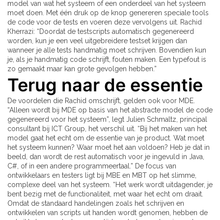
model van wat het systeem of een onderdeel van het systeem
moet doen. Met één druk op de knop genereren speciale tools
de code voor de tests en voeren deze vervolgens uit. Rachid
Kherrazi: “Doordat de testscripts automatisch gegenereerd
worden, kun je een veel uitgebreidere testset krijgen dan
wanneer je alle tests handmatig moet schrijven. Bovendien kun
je, als je handmatig code schrijft, fouten maken. Een typefout is
zo gemaakt maar kan grote gevolgen hebben.”
Terug naar de essentie
De voordelen die Rachid omschrijft, gelden ook voor MDE.
“Alleen wordt bij MDE op basis van het abstracte model de code
gegenereerd voor het systeem”, legt Julien Schmaltz, principal
consultant bij ICT Group, het verschil uit. “Bij het maken van het
model gaat het echt om de essentie van je product. Wat moet
het systeem kunnen? Waar moet het aan voldoen? Heb je dat in
beeld, dan wordt de rest automatisch voor je ingevuld in Java,
C#, of in een andere programmeertaal.” De focus van
ontwikkelaars en testers ligt bij MBE en MBT op het slimme,
complexe deel van het systeem. “Het werk wordt uitdagender, je
bent bezig met de functionaliteit, met waar het echt om draait.
Omdat de standaard handelingen zoals het schrijven en
ontwikkelen van scripts uit handen wordt genomen, hebben de