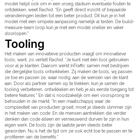
model helpt ook om in een vroeg stadium eventuele fouten te
ontdekken, weet Rachid. “En geeft direct inzicht of bepaalde
veranderingen leiden tot een beter product. Dit kun je in het
model met een simpele aanpassing namelijk al testen. De build-
measure-learn loop kun je met een model sneller en vaker
doorlopen.”
Tooling
Het maken van innovatieve producten vraagt om innovatieve
tools, want, zo vertelt Rachid: “Je kunt niet één tool gebruiken
voor al je klanten. Daarom werkt InTraffic samen met bedrijven
die dergelijke tools ontwikkelen. Zij maken de tools, wij passen
ze toe en passen ze, waar nodig, aan de wensen van de klant
aan. Door als partner samen op te trekken, kun je samen de
tooling verbeteren, ontwikkelen en heb je als eerste toegang tot
betere features.” En dat is noodzakelijk om een voorsprong te
behouden in de markt. “In een maatschappij waar de
complexiteit van producten groeit, moet je steeds slimmer zijn
in het maken van code. En de mensen aantrekken die verder
denken dan code alleen en vernieuwend durven te zijn in hun
eigen werk. De tools zijn de laatste jaren steeds beter
geworden. Nu is het de tijd om ze ook echt toe te passen en te
profiteren van de benefits.”