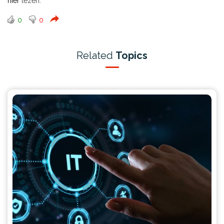
hier
lezen.
0
0
Related
Topics