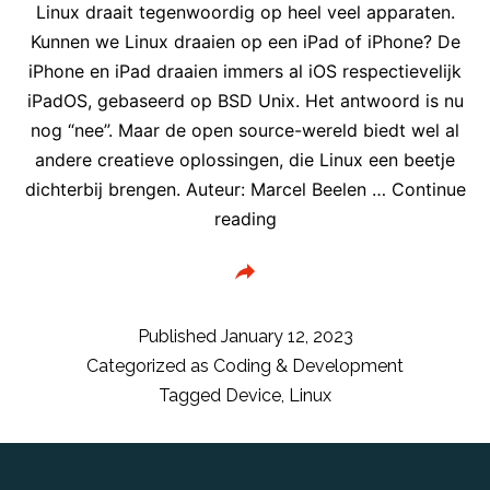
Linux draait tegenwoordig op heel veel apparaten.
Kunnen we Linux draaien op een iPad of iPhone? De
iPhone en iPad draaien immers al iOS respectievelijk
iPadOS, gebaseerd op BSD Unix. Het antwoord is nu
nog “nee”. Maar de open source-wereld biedt wel al
andere creatieve oplossingen, die Linux een beetje
dichterbij brengen. Auteur: Marcel Beelen …
Continue
Linux
reading
op
je
iPad
of
Published
January 12, 2023
iPhone
Categorized as
Coding & Development
Tagged
Device
,
Linux