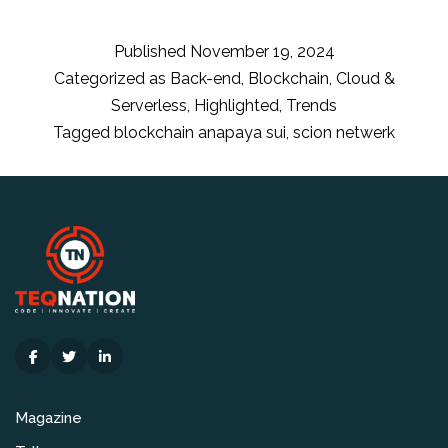
SCION
netwerk
Published
November 19, 2024
architec
Categorized as
Back-end
,
Blockchain
,
Cloud &
voor
Serverless
,
Highlighted
,
Trends
veerkrac
Tagged
blockchain anapaya sui
,
scion netwerk
validato
node
connectiv
Magazine