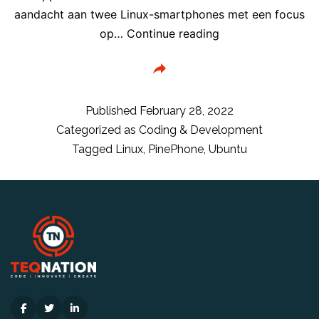
aandacht aan twee Linux-smartphones met een focus
Zes
op…
Continue reading
Linux-
distributies
voor
Android-
Published
February 28, 2022
smartphones
Categorized as
Coding & Development
Tagged
Linux
,
PinePhone
,
Ubuntu