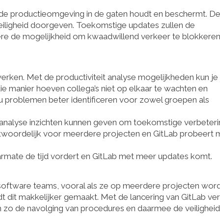
e de productieomgeving in de gaten houdt en beschermt. D
eiligheid doorgeven. Toekomstige updates zullen de
ere de mogelijkheid om kwaadwillend verkeer te blokkeren
 werken. Met de productiviteit analyse mogelijkheden kun je
e manier hoeven collega’s niet op elkaar te wachten en
 problemen beter identificeren voor zowel groepen als
e analyse inzichten kunnen geven om toekomstige verbeter
antwoordelijk voor meerdere projecten en GitLab probeert 
rmate de tijd vordert en GitLab met meer updates komt.
r software teams, vooral als ze op meerdere projecten wor
t dit makkelijker gemaakt. Met de lancering van GitLab ver
m zo de navolging van procedures en daarmee de veiligheid