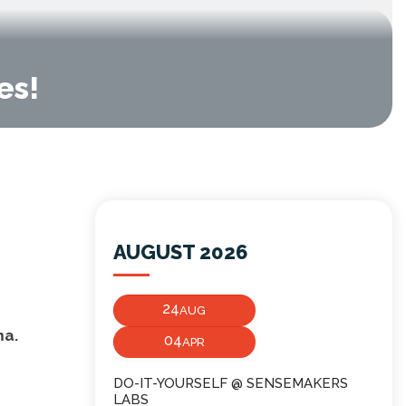
es!
AUGUST 2026
24
AUG
ma.
04
APR
DO-IT-YOURSELF @ SENSEMAKERS
LABS