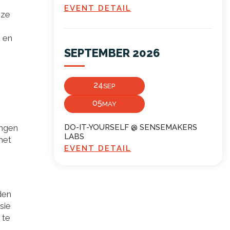
EVENT DETAIL
eze
 en
SEPTEMBER 2026
24
SEP
05
MAY
ingen
DO-IT-YOURSELF @ SENSEMAKERS
LABS
met
EVENT DETAIL
den
sie
 te