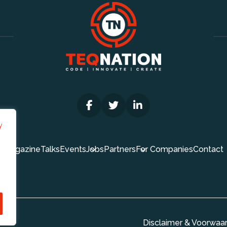
y
Magazine
Talks
Events
Jobs
Partners
For Companies
Contact
Disclaimer & Voorwaa