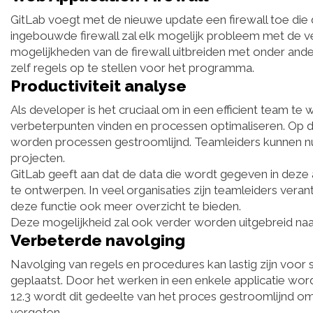
GitLab voegt met de nieuwe update een firewall toe di
ingebouwde firewall zal elk mogelijk probleem met de v
mogelijkheden van de firewall uitbreiden met onder and
zelf regels op te stellen voor het programma.
Productiviteit analyse
Als developer is het cruciaal om in een efficient team te
verbeterpunten vinden en processen optimaliseren. Op di
worden processen gestroomlijnd. Teamleiders kunnen nu
projecten.
GitLab geeft aan dat de data die wordt gegeven in dez
te ontwerpen. In veel organisaties zijn teamleiders ver
deze functie ook meer overzicht te bieden.
Deze mogelijkheid zal ook verder worden uitgebreid naa
Verbeterde navolging
Navolging van regels en procedures kan lastig zijn voo
geplaatst. Door het werken in een enkele applicatie word
12.3 wordt dit gedeelte van het proces gestroomlijnd o
vergoten.