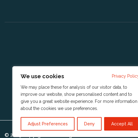
We use cookies
Privacy Polic
We may place these for analysis of our visitor data, to
improve our website, show personalised content and to
give you a great website experience. For more information
about the cookies we use
preferences
.
Adjust Preferences
Deny
Accept All
© 2023 Copyright
Reshift Digital BV