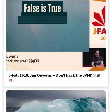
J-Fall 2018: Jan Ouwens – Don’t hack the JVM?