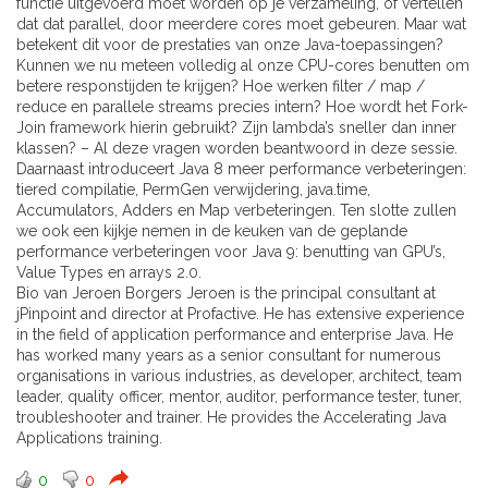
functie uitgevoerd moet worden op je verzameling, of vertellen
dat dat parallel, door meerdere cores moet gebeuren. Maar wat
betekent dit voor de prestaties van onze Java-toepassingen?
Kunnen we nu meteen volledig al onze CPU-cores benutten om
betere responstijden te krijgen? Hoe werken filter / map /
reduce en parallele streams precies intern? Hoe wordt het Fork-
Join framework hierin gebruikt? Zijn lambda’s sneller dan inner
klassen? – Al deze vragen worden beantwoord in deze sessie.
Daarnaast introduceert Java 8 meer performance verbeteringen:
tiered compilatie, PermGen verwijdering, java.time,
Accumulators, Adders en Map verbeteringen. Ten slotte zullen
we ook een kijkje nemen in de keuken van de geplande
performance verbeteringen voor Java 9: benutting van GPU’s,
Value Types en arrays 2.0.
Bio van Jeroen Borgers Jeroen is the principal consultant at
jPinpoint and director at Profactive. He has extensive experience
in the field of application performance and enterprise Java. He
has worked many years as a senior consultant for numerous
organisations in various industries, as developer, architect, team
leader, quality officer, mentor, auditor, performance tester, tuner,
troubleshooter and trainer. He provides the Accelerating Java
Applications training.
0
0