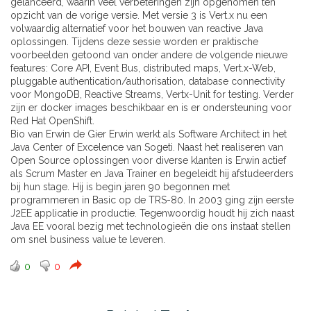
gelanceerd, waarin veel verbeteringen zijn opgenomen ten
opzicht van de vorige versie. Met versie 3 is Vert.x nu een
volwaardig alternatief voor het bouwen van reactive Java
oplossingen. Tijdens deze sessie worden er praktische
voorbeelden getoond van onder andere de volgende nieuwe
features: Core API, Event Bus, distributed maps, Vert.x-Web,
pluggable authentication/authorisation, database connectivity
voor MongoDB, Reactive Streams, Vertx-Unit for testing. Verder
zijn er docker images beschikbaar en is er ondersteuning voor
Red Hat OpenShift.
Bio van Erwin de Gier Erwin werkt als Software Architect in het
Java Center of Excelence van Sogeti. Naast het realiseren van
Open Source oplossingen voor diverse klanten is Erwin actief
als Scrum Master en Java Trainer en begeleidt hij afstudeerders
bij hun stage. Hij is begin jaren 90 begonnen met
programmeren in Basic op de TRS-80. In 2003 ging zijn eerste
J2EE applicatie in productie. Tegenwoordig houdt hij zich naast
Java EE vooral bezig met technologieën die ons instaat stellen
om snel business value te leveren.
0
0