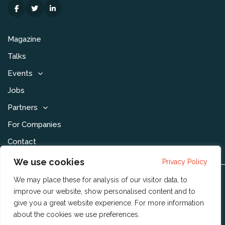
Magazine
Talks
Events
Jobs
Partners
For Companies
Contact
We use cookies
Privacy Policy
We may place these for analysis of our visitor data, to
Disclaimer & Voorwaarden
improve our website, show personalised content and to
Privacy Statement
give you a great website experience. For more information
about the cookies we use
preferences
.
Community Policy