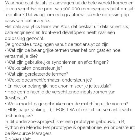
Maar hoe gaat dat als je aanvragen uit de hele wereld komen en
je een wereldwijde pool van 100.000 medewerkers hebt om uit
te putten? Dat vraagt om een geautomatiseerde oplossing op
basis van text analytics.
Het data analytics team van Atos dat bestaat uit data scientists,
data engineers en front-end developers heeft naar een
oplossing gezocht.
De grootste uitdagingen vanuit de text analytics zijn:
• Wat zijn de belangrijke termen waar het om gaat en hoe
verzamel je die?
• Wat zijn gebruikelijke synoniemen en afkortingen?
• Welke talen ondersteun je?
• Wat zijn gerelateerde termen?
• Welke documentformaten ondersteun je?
• En niet onbelangrijk: hoe anonimiseer je je testdata?
• Hoe combineer je de verschillende inputstromen van
(tekst)data?
• Welk model ga je gebruiken om de matching uit te voeren?
TFIDF, page-ranking, IR, IR+QE, LSA of misschien semantic web
technologies?
In dit onderzoeksproject is er een prototype gebouwd in R,
Python en Mendix. Het prototype is operationeel en ondersteunt
de Resource Managers.
Bio Vera Velt: