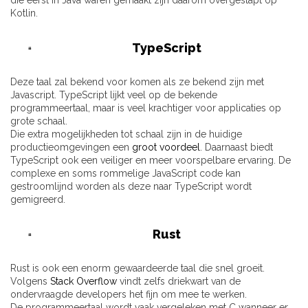
die eerst in Java waren gemaakt zijn daarom overgestapt op
Kotlin.
TypeScript
Deze taal zal bekend voor komen als ze bekend zijn met
Javascript. TypeScript lijkt veel op de bekende
programmeertaal, maar is veel krachtiger voor applicaties op
grote schaal.
Die extra mogelijkheden tot schaal zijn in de huidige
productieomgevingen een
groot voordeel
. Daarnaast biedt
TypeScript ook een veiliger en meer voorspelbare ervaring. De
complexe en soms rommelige JavaScript code kan
gestroomlijnd worden als deze naar TypeScript wordt
gemigreerd.
Rust
Rust is ook een enorm gewaardeerde taal die snel groeit.
Volgens
Stack Overflow
vindt zelfs driekwart van de
ondervraagde developers het fijn om mee te werken.
De programmeertaal wordt vaak vergeleken met C wanneer er