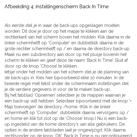
Afbeelding 4: instellingenscherm Back In Time
Als eerste stel je in waar de back-ups opgeslagen moeten
worden. Dit doe je door op het mapje te klikken aan de
rechterkant van het scherm boven het midden. Klik daarna in de
linker schermhelft op ‘Computer’ en dubbelklik daarna in de
grote rechter schermhelft op / en daarna de directory back-up.
Maak nu een subdirectory aan door op het plusje bovenin het
scherm te klikken en geef deze de naam ‘Back In Time’. Sluit af
door op de knop ‘Choose’ te klikken.
Ietsje onder het midden van het scherm stel je de planning van
de back-ups in. Kies hier bijvoorbeeld elke 10 minuten. In de
tweede regel met tekst onder de schermnaam instellingen stel
je de verdere gegevens in voor de te maken back-up.
Bij het tabblad ‘Opnemen’ selecteer je de mappen waarvan je
een back-up wilt hebben. Selecteer bijvoorbeeld met de knop ‘+
Map toevoegen’ de directory /home. (Klik in de linker
schermhelft op ‘Computer’, dubbelklik daarna vervolgens op /
en home en klik tot slot op de ‘Choose’ knop.) Nu is een back-
up ingesteld van de home directory’s van alle gebruikers. De
opties in de andere tabbladen laat je ongewijzigd. Klik daarna
rechtsonder op de knop ‘OK’. Back In Time is nu geconfigureerd