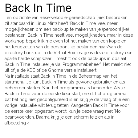
Back In Time
Ten opzichte van Reservekopie-gereedschap (niet besproken,
zit standaard in Linux Mint) heeft ‘Back In Time’ veel meer
mogelijkheden om een back-up te maken van je (persoonlijke)
bestanden. Back In Time heeft veel mogelijkheden, maar in deze
workshop beperk ik me even tot het maken van een kopie en
het terugzetten van de persoonlijke bestanden naar/van de
directory back-up. In de Virtual Box image is deze directory een
aparte harde schijf waar Timeshift ook de back-ups in opslaat.
Back In Time installeer je via ‘Programmabeheer’. Het maakt niet
uit of je de KDE of de Gnome versie installeert.
Na installatie staat Back In Time in de Beheermap van het
startmenu. Je kunt Back In Time als gewone gebruiker en als
beheerder starten. Start het programma als beheerder. Als je
Back In Time voor de eerste keer start, meldt het programma
dat het nog niet geconfigureerd is en krijg je de vraag of je een
vorige installatie wilt terugzetten. Aangezien Back In Time voor
de eerste keer opgestart wordt, kun je deze vraag met ‘No’
beantwoorden. Daarna krijg je een scherm te zien als in
afbeelding 4.