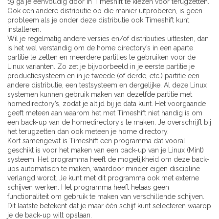
19 ga je eenvoudig door in Timeshift te kiezen voor terugzetten.
Ook een andere distributie op die manier uitproberen, is geen
probleem als je onder deze distributie ook Timeshift kunt
installeren.
Wil je regelmatig andere versies en/of distributies uittesten, dan
is het wel verstandig om de home directory’s in een aparte
partitie te zetten en meerdere partities te gebruiken voor de
Linux varianten. Zo zet je bijvoorbeeld in je eerste partitie je
productiesysteem en in je tweede (of derde, etc.) partitie een
andere distributie, een testsysteem en dergelijke. Al deze Linux
systemen kunnen gebruik maken van dezelfde partitie met
homedirectory’s, zodat je altijd bij je data kunt. Het voorgaande
geeft meteen aan waarom het met Timeshift niet handig is om
een back-up van de homedirectory’s te maken. Je overschrijft bij
het terugzetten dan ook meteen je home directory.
Kort samengevat is Timeshift een programma dat vooral
geschikt is voor het maken van een back-up van je Linux (Mint)
systeem. Het programma heeft de mogelijkheid om deze back-
ups automatisch te maken, waardoor minder eigen discipline
verlangd wordt. Je kunt met dit programma ook met externe
schijven werken. Het programma heeft helaas geen
functionaliteit om gebruik te maken van verschillende schijven.
Dit laatste betekent dat je maar één schijf kunt selecteren waarop
je de back-up wilt opslaan.