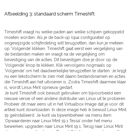
Afbeelding 3: standaard scherm Timeshift
Timeshift vraagt nu welke paden aan welke schijven gekoppeld
moeten worden. Als je de back-up (qua configuratie) op
ongewijzigde schijfindeling wilt terugzetten, dan kun je meteen
op ‘Volgende’ klikken. Timeshift gaat eerst een vergelijking van
de bestanden maken en vraagt na de vergelijking om
bevestiging van de acties. Dit bevestigen doe je door op de
‘Volgende’ knop te klikken. Klik vervolgens nogmaals op
‘Volgende’ om het daadwerkelijke terugzetten te starten. Je krijgt
nu een tekstscherm te zien met daarin bestandsnamen en acties
die Timeshift aan het uitvoeren is. Zodra Timeshift daarmee klaar
is, wordt Linux Mint opnieuw gestart.
Je kunt Timeshift ook bewust gebruiken om bijvoorbeeld een
nieuwe versie of een andere distributie van Linux uit te proberen.
Probeer dit maar eens uit in het Virtualbox Image dat je voor dit
artikel kunt downloaden. In deze image heb ik bewust Linux Mint
19 geïnstalleerd. Je kunt via bijwerkbeheer via menu item
‘Opwaarderen naar Linux Mint 19.1 Tessa’ onder het menu
bewerken, upgraden naar Linux Mint 19.1. Terug naar Linux Mint