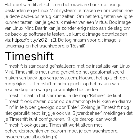
Het doel van dit artikel is om betrouwbare back-ups van je
bestanden en je Linux Mint systeem te maken én om weten hoe
je deze back-ups terug kunt zetten. Om het terugzetten veilig te
kunnen testen, kan je gebruik maken van een Virtual Box image
van Linux Mint. Daarin kan je zonder enig risico aan de slag om
de back-up software te testen. Je kunt dit image downloaden
via:
https://bit.ly/2OZH1EI
. De loginnaam voor dit image is
‘linuxmag’ en het wachtwoord is ‘Reshift’.
Timeshift
Timeshift is standaard geïnstalleerd met de installatie van Linux
Mint. Timeshift is met name gericht op het geautomatiseerd
maken van back-ups van je systeem. Hoewel het op zich ook
mogelijk is, is Timeshift minder gericht op het maken van
reserve kopieën van je persoonlijke bestanden.
Timeshift staat in het startmenu in de map ‘Beheer’. Je kunt
Timeshift ook starten door op de startknop te klikken en daarna
‘Tim’ in te typen gevolgd door ‘Enter’. Zolang je Timeshift nog
niet gebruikt hebt, krijg je ook via ‘Bijwerkbeheer’ meldingen dat
je Timeshift kunt configureren. Klik je daarop, dan wordt
Timeshift ook gestart. Timeshift werkt alleen met
beheerdersrechten en daarom moet je een wachtwoord
invoeren (zie afbeelding 1).