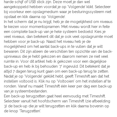
harde schijf of USB stick zijn. Deze moet je dan wel
aangekoppeld hebben voordat je op ‘Volgende’ klikt. Selecteer
bij voorkeur een opslagmedium waar je besturingssysteem niet
opstaat en klik daarna op ‘Volgende’.
In het scherm dat je nu krijgt, heb je de mogelijkheid om niveaus
te kiezen voor momentopnamen. Met niveau wordt hier in feite
een complete back-up van je hele systeem bedoeld. Kies je
veel niveaus, dan betekent dit dat je ook veel opslagruimte moet
hebben voor je back-up. Naast het niveau heb je de
mogelijkheid om het aantal back-ups in te vullen dat je wilt
bewaren. Dit zijn alleen de verschillen ten opzichte van de back-
upniveaus die je hebt gekozen en daarom nemen ze niet veel
ruimte in. Voor dit artikel heb ik gekozen voor een dagelijkse
back-up en heb ik bij behouden ‘7’ ingevuld. Dit betekent dat je
altijd 7 dagen terug kunt gaan om een back-up terug te zetten.
Nadat je op ‘Volgende’ geklikt hebt, geeft Timeshift aan dat het
instellen voltooid is. Klik nu op ‘Voltooien’ om het instellen af te
ronden. Vanaf nu maakt Timeshift één keer per dag een back-up
van je systeembestanden.
Een back-up terugzetten gaat heel eenvoudig met Timeshift.
Selecteer vanuit het hoofdscherm van Timeshift (zie afbeelding
3) de back-up die je wilt terugzetten en klik daarna bovenin op
de knop ‘Terugzetten’.