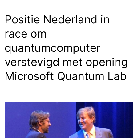
‘end-
Positie Nederland in
to-
end’
race om
develo
quantumcomputer
verstevigd met opening
Microsoft Quantum Lab