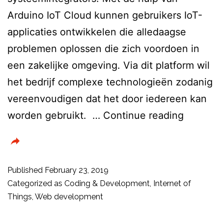
Arduino IoT Cloud kunnen gebruikers IoT-
applicaties ontwikkelen die alledaagse
problemen oplossen die zich voordoen in
een zakelijke omgeving. Via dit platform wil
het bedrijf complexe technologieën zodanig
vereenvoudigen dat het door iedereen kan
Arduino
worden gebruikt. …
Continue reading
brengt
IoT
Cloud
Published
February 23, 2019
beta
Categorized as
Coding & Development
,
Internet of
Things
,
Web development
uit
voor