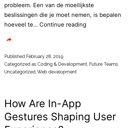
probleem. Een van de moeilijkste
beslissingen die je moet nemen, is bepalen
Freelancers:
hoeveel te…
Continue reading
hoeveel
werk
is
Published
February 28, 2019
teveel?
Categorized as
Coding & Development
,
Future Teams
,
Uncategorized
,
Web development
How Are In-App
Gestures Shaping User