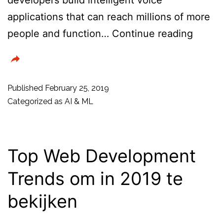
applications that can reach millions of more
Googl
people and function…
Continue reading
Cloud
updat
AI-
Published
February 25, 2019
powe
Categorized as
AI & ML
speec
tools
for
Top Web Development
enterp
Trends om in 2019 te
bekijken