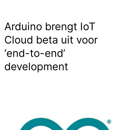
in
2019
te
Arduino brengt IoT
bekijken
Cloud beta uit voor
‘end-to-end’
development