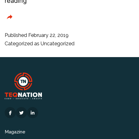
Positie
reading
Nederland
in
race
Published
February 22, 2019
om
Categorized as
Uncategorized
quantumcomputer
verstevigd
met
opening
Microsoft
Quantum
Lab
Magazine