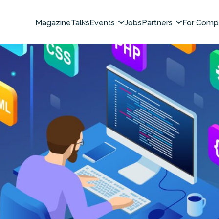
Magazine
Talks
Events
Jobs
Partners
For Comp