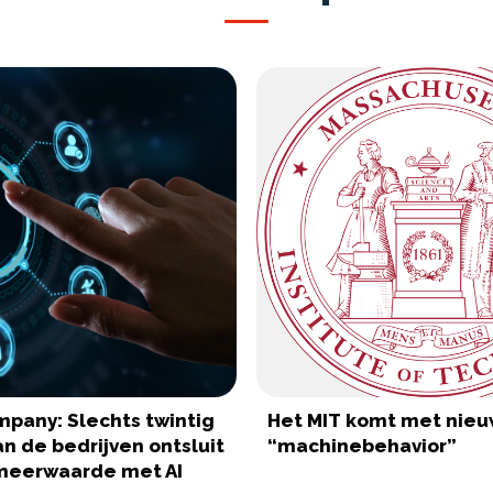
mpany: Slechts twintig
Het MIT komt met nieu
n de bedrijven ontsluit
“machinebehavior”
meerwaarde met AI