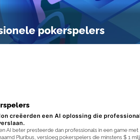
ssionele pokerspelers
erspelers
n creëerden een AI oplossing die professiona
verslaan.
een AI beter presteerde dan professionals in een game met
amd Pluribus, versloeg pokerspelers die minstens $ 1 mil