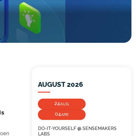
AUGUST 2026
24
AUG
ls
04
APR
DO-IT-YOURSELF @ SENSEMAKERS
joen
LABS