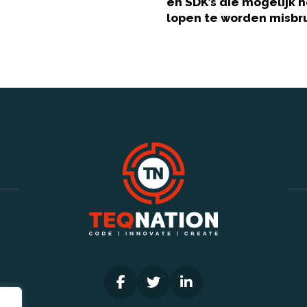
en SDK’s die mogelijk h
lopen te worden misbru