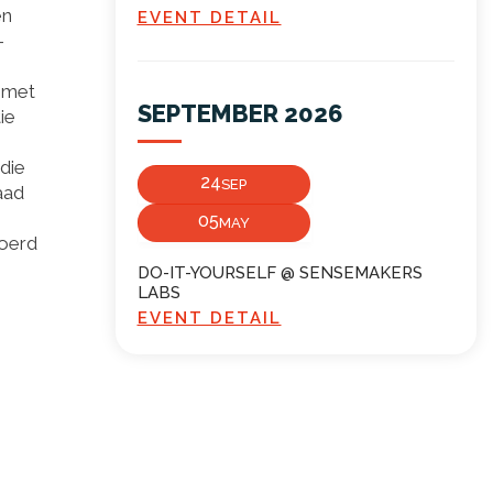
en
EVENT DETAIL
-
s met
SEPTEMBER 2026
ie
 die
24
SEP
aad
05
MAY
voerd
DO-IT-YOURSELF @ SENSEMAKERS
LABS
EVENT DETAIL