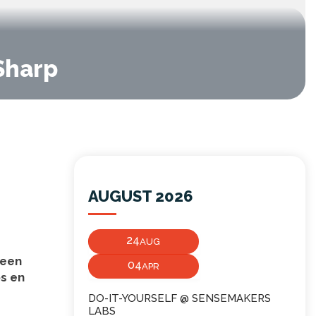
Sharp
AUGUST 2026
24
AUG
 een
04
APR
ps en
DO-IT-YOURSELF @ SENSEMAKERS
LABS