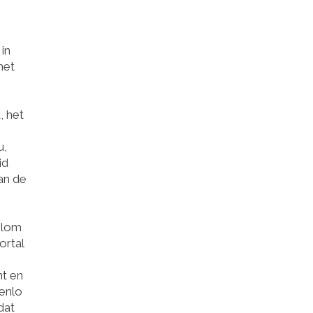
 in
met
, het
u,
id
an de
olom
ortal
nt en
enlo
dat