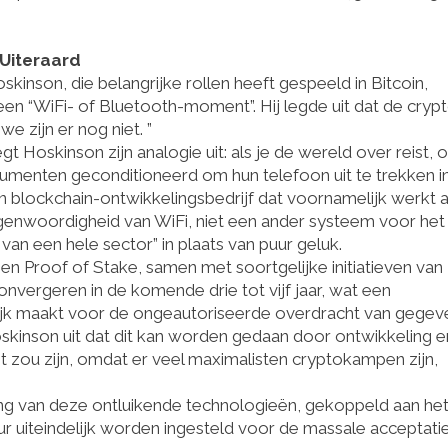
 Uiteraard
nson, die belangrijke rollen heeft gespeeld in Bitcoin,
en “WiFi- of Bluetooth-moment”. Hij legde uit dat de cryp
 zijn er nog niet. ”
t Hoskinson zijn analogie uit: als je de wereld over reist, o
nsumenten geconditioneerd om hun telefoon uit te trekken i
en blockchain-ontwikkelingsbedrijf dat voornamelijk werkt 
enwoordigheid van WiFi, niet een ander systeem voor het
van een hele sector” in plaats van puur geluk.
 en Proof of Stake, samen met soortgelijke initiatieven van
onvergeren in de komende drie tot vijf jaar, wat een
lijk maakt voor de ongeautoriseerde overdracht van gegev
kinson uit dat dit kan worden gedaan door ontwikkeling e
 zou zijn, omdat er veel maximalisten cryptokampen zijn,
g van deze ontluikende technologieën, gekoppeld aan he
ur uiteindelijk worden ingesteld voor de massale acceptati