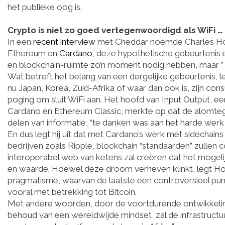
het publieke oog is.
Crypto is niet zo goed vertegenwoordigd als WiFi …
In een
recent interview
met Cheddar noemde Charles Hoski
Ethereum en
Cardano
, deze hypothetische gebeurtenis e
en blockchain-ruimte zo’n moment nodig hebben, maar ” we
Wat betreft het belang van een dergelijke gebeurtenis, leg
nu Japan, Korea, Zuid-Afrika of waar dan ook is, zijn co
poging om sluit WiFi aan. Het hoofd van Input Output, e
Cardano en Ethereum Classic, merkte op dat de alomteg
delen van informatie, “te danken was aan het harde werk 
En dus legt hij uit dat met Cardano’s werk met sidechains
bedrijven zoals Ripple, blockchain “standaarden” zullen c
interoperabel web van ketens zal creëren dat het moge
en waarde. Hoewel deze droom verheven klinkt, legt Hos
pragmatisme, waarvan de laatste een controversieel punt
vooral met betrekking tot Bitcoin.
Met andere woorden, door de voortdurende ontwikkelin
behoud van een wereldwijde mindset, zal de infrastructu