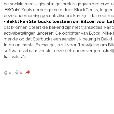
de sociale media-gigant in gesprek is gegaan met cryp
‘
FBCoin
.’ Zoals eerder gemeld door BlockGeeks, leggen
deze onderneming gecentraliseerd kan zijn, ‘de meer mens
• Bakkt kan Starbucks toestaan ​​om Bitcoin voor La
dat bronnen citeert die bekend zijn met transacties, ka
activabetalingen lanceren. De oprichter van Block, Mik
merkte op dat Starbucks een aanzienlijk belang in Bakkt 
Intercontinental Exchange, in ruil voor “toewijding om Bit
software zal naar verluidt deze betalingen vergemakkeli
fiat-valuta’s.
0
0