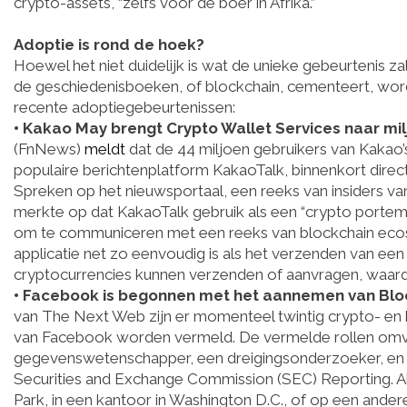
crypto-assets, “zelfs voor de boer in Afrika.”
Adoptie is rond de hoek?
Hoewel het niet duidelijk is wat de unieke gebeurtenis zal 
de geschiedenisboeken, of blockchain, cementeert, wordt
recente adoptiegebeurtenissen:
• Kakao May brengt Crypto Wallet Services naar mi
(FnNews)
meldt
dat de 44 miljoen gebruikers van Kakao’
populaire berichtenplatform KakaoTalk, binnenkort direct
Spreken op het nieuwsportaal, een reeks van insiders van
merkte op dat KakaoTalk gebruik als een “crypto porte
om te communiceren met een reeks van blockchain eco
applicatie net zo eenvoudig is als het verzenden van een
cryptocurrencies kunnen verzenden of aanvragen, waa
• Facebook is begonnen met het aannemen van Blo
van The Next Web zijn er momenteel twintig crypto- en b
van Facebook worden vermeld. De vermelde rollen omvat
gegevenswetenschapper, een dreigingsonderzoeker, en hi
Securities and Exchange Commission (SEC) Reporting. Al
Park, in een kantoor in Washington D.C., of op een ander