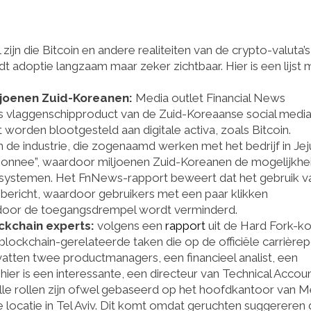
zijn die Bitcoin en andere realiteiten van de crypto-valuta’s
 adoptie langzaam maar zeker zichtbaar. Hier is een lijst 
ljoenen Zuid-Koreanen:
Media outlet Financial News
s vlaggenschipproduct van de Zuid-Koreaanse social media
 worden blootgesteld aan digitale activa, zoals Bitcoin.
 de industrie, die zogenaamd werken met het bedrijf in Jej
monnee”, waardoor miljoenen Zuid-Koreanen de mogelijkhe
systemen. Het FnNews-rapport beweert dat het gebruik v
 bericht, waardoor gebruikers met een paar klikken
rdoor de toegangsdrempel wordt verminderd.
ckchain experts:
volgens een
rapport
uit de Hard Fork-k
lockchain-gerelateerde taken die op de officiële carrièrep
ten twee productmanagers, een financieel analist, een
er is een interessante, een directeur van Technical Accou
le rollen zijn ofwel gebaseerd op het hoofdkantoor van M
e locatie in Tel Aviv. Dit komt omdat geruchten suggereren 