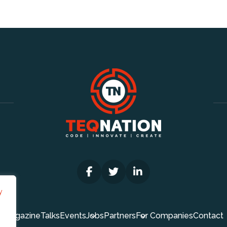
y
Magazine
Talks
Events
Jobs
Partners
For Companies
Contact