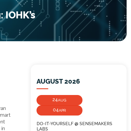
: IOHK’s
AUGUST 2026
24
AUG
van
04
APR
smart
ent
DO-IT-YOURSELF @ SENSEMAKERS
 in
LABS