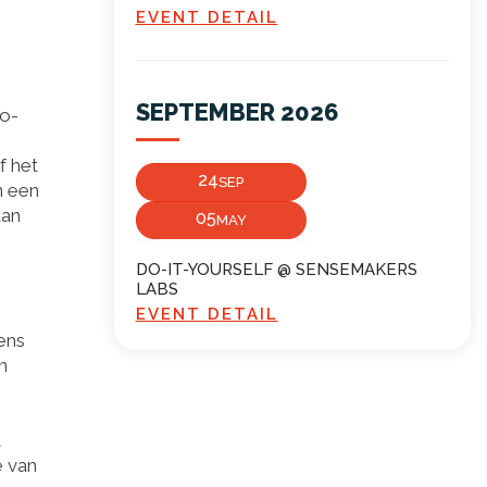
EVENT DETAIL
SEPTEMBER 2026
to-
f het
24
SEP
n een
aan
05
MAY
DO-IT-YOURSELF @ SENSEMAKERS
LABS
EVENT DETAIL
ens
n
t
e van