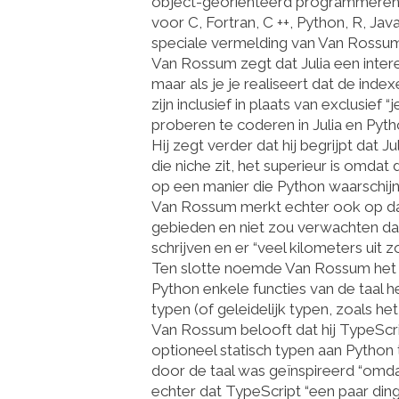
object-georiënteerd programmeren –
voor C, Fortran, C ++, Python, R, Jav
speciale vermelding van Van Rossum
Van Rossum zegt dat Julia een interess
maar als je je realiseert dat de ind
zijn inclusief in plaats van exclusie
proberen te coderen in Julia en Pyth
Hij zegt verder dat hij begrijpt dat Ju
die niche zit, het superieur is omdat
op een manier die Python waarschijnli
Van Rossum merkt echter ook op dat
gebieden en niet zou verwachten dat
schrijven en er “veel kilometers uit z
Ten slotte noemde Van Rossum het
Python enkele functies van de taal h
typen (of geleidelijk typen, zoals he
Van Rossum belooft dat hij TypeScri
optioneel statisch typen aan Python
door de taal was geïnspireerd “omdat
echter dat TypeScript “een paar di