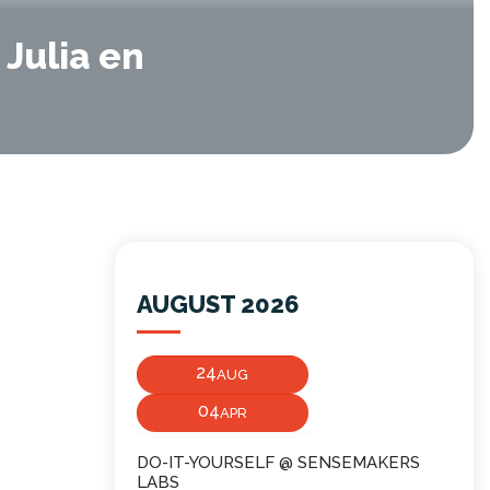
 Julia en
AUGUST 2026
24
AUG
04
APR
DO-IT-YOURSELF @ SENSEMAKERS
LABS