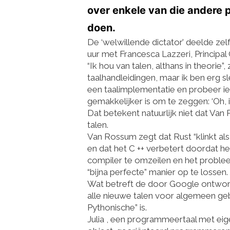
over enkele van die
andere
p
doen.
De
‘welwillende dictator’
deelde zelf
uur
met Francesca Lazzeri, Principa
“Ik hou van talen, althans in theorie”,
taalhandleidingen, maar ik ben erg 
een taalimplementatie en probeer iet
gemakkelijker is om te zeggen: ‘Oh, i
Dat betekent natuurlijk niet dat V
talen.
Van Rossum zegt dat
Rust
“klinkt a
en dat het C ++ verbetert doordat het
compiler te omzeilen en het probl
“bijna perfecte” manier op te lossen.
Wat betreft de door Google ontwor
alle nieuwe talen voor algemeen geb
Pythonische” is.
Julia
, een programmeertaal met eige