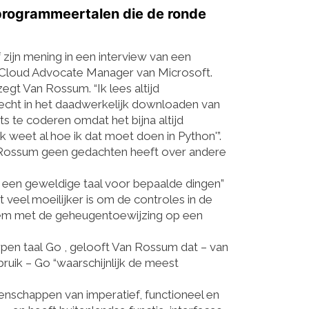
rogrammeertalen die de ronde
 zijn mening in
een interview
van
een
l Cloud Advocate Manager van Microsoft.
 zegt Van Rossum. “Ik lees altijd
slecht in het daadwerkelijk downloaden van
s te coderen omdat het bijna altijd
k weet al hoe ik dat moet doen in Python'”.
an Rossum geen gedachten heeft over andere
ls een geweldige taal voor bepaalde dingen”
 veel moeilijker is om de controles in de
eem met de geheugentoewijzing op een
pen taal
Go
, gelooft Van Rossum dat – van
ruik – Go “waarschijnlijk de meest
nschappen van imperatief, functioneel en