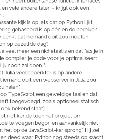
 en heeft buitenlandse functie-interfaces
a en vele andere talen – krijgt ook een
 .
ante kijk is op iets dat op Python lijkt,
exering gebaseerd is op één en de bereiken
f “je denkt dat niemand ooit zou moeten
on op dezelfde dag”.
lia veel meer een nichetaal is en dat “als je in
 de compiler je code voor je optimaliseert
jk nooit zal doen. ”.
 Julia veel beperkter is op andere
 iemand ooit een webserver in Julia zou
ou halen”.
 op
TypeScript
een geweldige taal en dat
eeft toegevoegd, zoals optioneel statisch
t ook bekend staat).
pt niet kende toen het project om
 toe te voegen begon en aanvankelijk niet
 het op de JavaScript-kar sprong”. Hij zei
ngen deed waar Python nog steeds op wacht