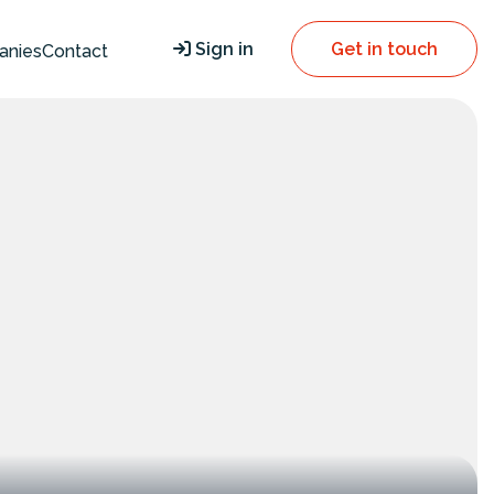
Sign in
Get in touch
anies
Contact