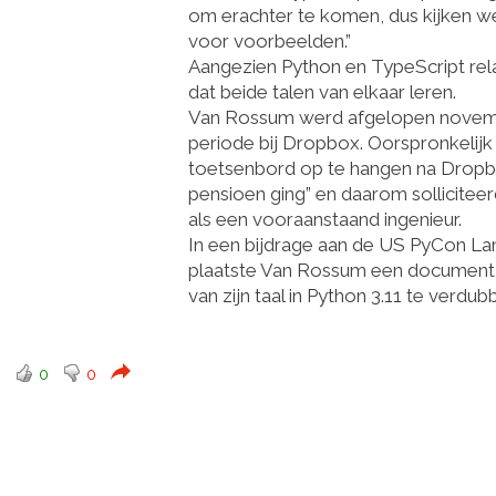
om erachter te komen, dus kijken w
voor voorbeelden.”
Aangezien Python en TypeScript rela
dat beide talen van elkaar leren.
Van Rossum werd afgelopen novemb
periode bij Dropbox. Oorspronkelijk 
toetsenbord
op te
hangen
na Dropbox
pensioen ging” en daarom solliciteerd
als een vooraanstaand ingenieur.
In een bijdrage aan de
US PyCon La
plaatste Van Rossum een ​​documen
van zijn taal in Python 3.11 te verdub
0
0