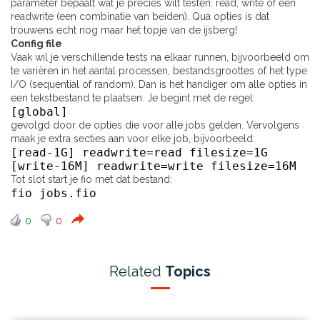
parameter bepaalt wat je precies wilt testen: read, write of een
readwrite (een combinatie van beiden). Qua opties is dat
trouwens echt nog maar het topje van de ijsberg!
Config file
Vaak wil je verschillende tests na elkaar runnen, bijvoorbeeld om
te variëren in het aantal processen, bestandsgroottes of het type
I/O (sequential of random). Dan is het handiger om alle opties in
een tekstbestand te plaatsen. Je begint met de regel:
[global]
gevolgd door de opties die voor alle jobs gelden. Vervolgens
maak je extra secties aan voor elke job, bijvoorbeeld:
[read-1G] readwrite=read filesize=1G
[write-16M] readwrite=write filesize=16M
Tot slot start je fio met dat bestand:
fio jobs.fio
0
0
Related
Topics