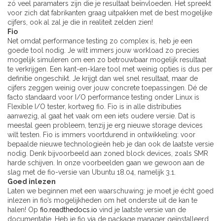
zó veel paramaters zijn die je resultaat beïnvloeden. Het spreekt
voor zich dat fabrikanten graag uitpakken met de best mogelijke
cijfers, ook al zal je die in realiteit zelden zien!
Fio
Net omdat performance testing zo complex is, heb je een
goede tool nodig. Je wilt immers jouw workload zo precies
mogelijk simuleren om een zo betrouwbaar mogelijk resultaat
te verkrijgen. Een kant-en-klare tool met weinig opties is dus per
definitie ongeschikt. Je krijgt dan wel snel resultaat, maar de
cijfers zeggen weinig over jouw concrete toepassingen. Dé de
facto standaard voor I/O performance testing onder Linux is
Flexible I/O tester, kortweg fio. Fio is in alle distributies
aanwezig, al gaat het vaak om een iets oudere versie. Dat is
meestal geen probleem, tenzij je erg nieuwe storage devices
wilt testen. Fio is immers voortdurend in ontwikkeling: voor
bepaalde nieuwe technologieën heb je dan ook de laatste versie
nodig. Denk bijvoorbeeld aan zoned block devices, zoals SMR
harde schijven. In onze voorbeelden gaan we gewoon aan de
slag met de fio-versie van Ubuntu 18.04, namelijk 3.1.
Goed inlezen
Laten we beginnen met een waarschuwing: je moet je écht goed
inlezen in fio’s mogelijkheden om het onderste uit de kan te
halen! Op
fio.readthedocs.io
vind je laatste versie van de
documentatie. Heb je fio via de package manager geïnstalleerd,