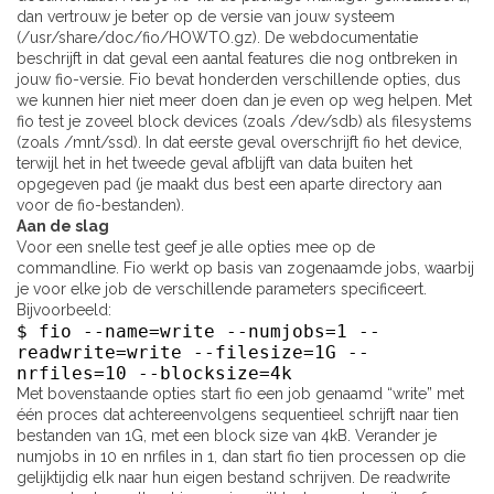
dan vertrouw je beter op de versie van jouw systeem
(/usr/share/doc/fio/HOWTO.gz). De webdocumentatie
beschrijft in dat geval een aantal features die nog ontbreken in
jouw fio-versie. Fio bevat honderden verschillende opties, dus
we kunnen hier niet meer doen dan je even op weg helpen. Met
fio test je zoveel block devices (zoals /dev/sdb) als filesystems
(zoals /mnt/ssd). In dat eerste geval overschrijft fio het device,
terwijl het in het tweede geval afblijft van data buiten het
opgegeven pad (je maakt dus best een aparte directory aan
voor de fio-bestanden).
Aan de slag
Voor een snelle test geef je alle opties mee op de
commandline. Fio werkt op basis van zogenaamde jobs, waarbij
je voor elke job de verschillende parameters specificeert.
Bijvoorbeeld:
$ fio --name=write --numjobs=1 --
readwrite=write --filesize=1G --
nrfiles=10 --blocksize=4k
Met bovenstaande opties start fio een job genaamd “write” met
één proces dat achtereenvolgens sequentieel schrijft naar tien
bestanden van 1G, met een block size van 4kB. Verander je
numjobs in 10 en nrfiles in 1, dan start fio tien processen op die
gelijktijdig elk naar hun eigen bestand schrijven. De readwrite