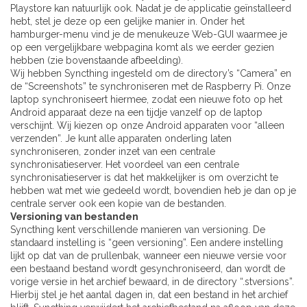
Playstore kan natuurlijk ook. Nadat je de applicatie geïnstalleerd
hebt, stel je deze op een gelijke manier in. Onder het
hamburger-menu vind je de menukeuze Web-GUI waarmee je
op een vergelijkbare webpagina komt als we eerder gezien
hebben (zie bovenstaande afbeelding).
Wij hebben Syncthing ingesteld om de directory’s “Camera” en
de “Screenshots” te synchroniseren met de Raspberry Pi. Onze
laptop synchroniseert hiermee, zodat een nieuwe foto op het
Android apparaat deze na een tijdje vanzelf op de laptop
verschijnt. Wij kiezen op onze Android apparaten voor “alleen
verzenden”. Je kunt alle apparaten onderling laten
synchroniseren, zonder inzet van een centrale
synchronisatieserver. Het voordeel van een centrale
synchronisatieserver is dat het makkelijker is om overzicht te
hebben wat met wie gedeeld wordt, bovendien heb je dan op je
centrale server ook een kopie van de bestanden.
Versioning van bestanden
Syncthing kent verschillende manieren van versioning. De
standaard instelling is “geen versioning”. Een andere instelling
lijkt op dat van de prullenbak, wanneer een nieuwe versie voor
een bestaand bestand wordt gesynchroniseerd, dan wordt de
vorige versie in het archief bewaard, in de directory “.stversions”.
Hierbij stel je het aantal dagen in, dat een bestand in het archief