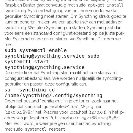
Raspbian Buster gaat eenvoudig met
sudo apt-get install
syncthing
. Systemd wil graag van ons horen onder welke
gebruiker Syncthing moet starten. Om Syncthing straks goed te
kunnen beheren, maken we een aparte user aan met
adduser
syncthing
. We laten Syncthing nu starten, Syncthing zet dan
voor eens een standaard configuratiebestand op de juiste plek.
Met Systemd enabelen en starten we Syncthing. Dit doen we
met:
sudo systemctl enable
syncthing@syncthing.service sudo
systemctl start
syncthing@syncthing.service
De eerste keer dat Syncthing start maakt het een standaard
configuratiebestand aan. We worden nu tijdelijk de syncthing-
gebruiker en passen deze configuratie aan.
su - syncthing cd
/home/syncthing/.config/syncthing
Open het bestand “config.xml” in je editor en zoek naar het
blokje dat start met ‘gui enabled=“true”’. Wijzig hier
“127.0.0.1:8384” het IP-adres voor localhost (127.0.0.1) in het ip-
adres van je Raspberry Pi, bijvoorbeeld “192.168.0.123:8384”.
Met “exit” word je weer je eigen user, herstart Syncthing
met
sudo systemctl restart