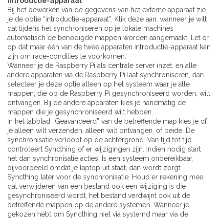
Introductie-apparaat
Bij het bewerken van de gegevens van het externe apparaat zie
je de optie “introductie-apparaat”. Klik deze aan, wanneer je wilt
dat tijdens het synchroniseren op je lokale machines
automatisch de benodigde mappen worden aangemaakt. Let er
op dat maar één van de twee apparaten introductie-apparaat kan
zijn om race-condities te voorkomen.
Wanneer je de Raspberry Pi als centrale server inzet, en alle
andere apparaten via de Raspberry Pi laat synchroniseren, dan
selecteer je deze optie alleen op het systeem waar je alle
mappen, die op de Raspberry Pi gesynchroniseerd worden, wilt
ontvangen. Bij de andere apparaten kies je handmatig de
mappen die je gesynchroniseerd wilt hebben.
In het tabblad “Geavanceerd” van de betreffende map kies je of
je alleen wilt verzenden, alleen wilt ontvangen, of beide. De
synchronisatie verloopt op de achtergrond. Van tijd tot tijd
controleert Syncthing of er wijzigingen zijn. Indien nodig start
het dan synchronisatie acties. Is een systeem onbereikbaar,
bijvoorbeeld omdat je laptop uit staat, dan wordt zorgt
Syncthing later voor de synchronisatie. Houd er rekening mee
dat verwijderen van een bestand ook een wijziging is die
gesynchroniseerd wordt, het bestand verdwijnt ook uit de
betreffende mappen op de andere systemen. Wanneer je
gekozen hebt om Syncthing niet via systemd maar via de