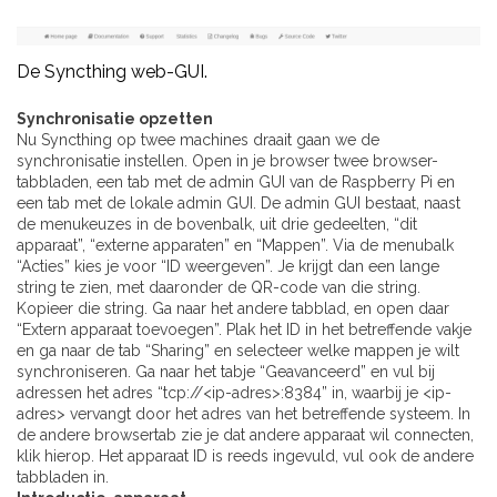
De Syncthing web-GUI.
Synchronisatie opzetten
Nu Syncthing op twee machines draait gaan we de
synchronisatie instellen. Open in je browser twee browser-
tabbladen, een tab met de admin GUI van de Raspberry Pi en
een tab met de lokale admin GUI. De admin GUI bestaat, naast
de menukeuzes in de bovenbalk, uit drie gedeelten, “dit
apparaat”, “externe apparaten” en “Mappen”. Via de menubalk
“Acties” kies je voor “ID weergeven”. Je krijgt dan een lange
string te zien, met daaronder de QR-code van die string.
Kopieer die string. Ga naar het andere tabblad, en open daar
“Extern apparaat toevoegen”. Plak het ID in het betreffende vakje
en ga naar de tab “Sharing” en selecteer welke mappen je wilt
synchroniseren. Ga naar het tabje “Geavanceerd” en vul bij
adressen het adres “tcp://<ip-adres>:8384” in, waarbij je <ip-
adres> vervangt door het adres van het betreffende systeem. In
de andere browsertab zie je dat andere apparaat wil connecten,
klik hierop. Het apparaat ID is reeds ingevuld, vul ook de andere
tabbladen in.