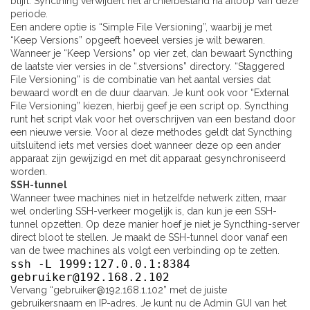
blijft. Syncthing verwijdert het archiefbestand na afloop van deze
periode.
Een andere optie is “Simple File Versioning”, waarbij je met
“Keep Versions” opgeeft hoeveel versies je wilt bewaren.
Wanneer je “Keep Versions” op vier zet, dan bewaart Syncthing
de laatste vier versies in de “.stversions” directory. “Staggered
File Versioning” is de combinatie van het aantal versies dat
bewaard wordt en de duur daarvan. Je kunt ook voor “External
File Versioning” kiezen, hierbij geef je een script op. Syncthing
runt het script vlak voor het overschrijven van een bestand door
een nieuwe versie. Voor al deze methodes geldt dat Syncthing
uitsluitend iets met versies doet wanneer deze op een ander
apparaat zijn gewijzigd en met dit apparaat gesynchroniseerd
worden.
SSH-tunnel
Wanneer twee machines niet in hetzelfde netwerk zitten, maar
wel onderling SSH-verkeer mogelijk is, dan kun je een SSH-
tunnel opzetten. Op deze manier hoef je niet je Syncthing-server
direct bloot te stellen. Je maakt de SSH-tunnel door vanaf een
van de twee machines als volgt een verbinding op te zetten.
ssh -L 1999:127.0.0.1:8384
gebruiker@192.168.2.102
Vervang “gebruiker@192.168.1.102” met de juiste
gebruikersnaam en IP-adres. Je kunt nu de Admin GUI van het