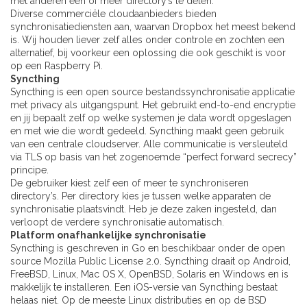
met anderen een of meer directory’s te delen.
Diverse commerciële cloudaanbieders bieden
synchronisatiediensten aan, waarvan Dropbox het meest bekend
is. Wij houden liever zelf alles onder controle en zochten een
alternatief, bij voorkeur een oplossing die ook geschikt is voor
op een Raspberry Pi.
Syncthing
Syncthing is een open source bestandssynchronisatie applicatie
met privacy als uitgangspunt. Het gebruikt end-to-end encryptie
en jij bepaalt zelf op welke systemen je data wordt opgeslagen
en met wie die wordt gedeeld. Syncthing maakt geen gebruik
van een centrale cloudserver. Alle communicatie is versleuteld
via TLS op basis van het zogenoemde “perfect forward secrecy”
principe.
De gebruiker kiest zelf een of meer te synchroniseren
directory’s. Per directory kies je tussen welke apparaten de
synchronisatie plaatsvindt. Heb je deze zaken ingesteld, dan
verloopt de verdere synchronisatie automatisch.
Platform onafhankelijke synchronisatie
Syncthing is geschreven in Go en beschikbaar onder de open
source Mozilla Public License 2.0. Syncthing draait op Android,
FreeBSD, Linux, Mac OS X, OpenBSD, Solaris en Windows en is
makkelijk te installeren. Een iOS-versie van Syncthing bestaat
helaas niet. Op de meeste Linux distributies en op de BSD