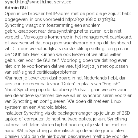
syncthing@syncthing.service
Admin GUI
Open in de browser het IP-adres met de port die je zojuist hebt
opgegeven, in ons voorbeeld http://192.168.0.123:8384.
Syncthing vraagt om toestemming een anoniem
gebruiksrapport naar data.syncthing.net te sturen, dit is niet
verplicht. Vervolgens komen we in het management dashboard,
dit waarschuwt dat nog geen wachtwoord op op dit dashboard
zit. Dit doen we natuurlijk als eerste, klik op settings en ga naar
de “GUI” tab. Hier kunnen we ook kiezen of we https willen
gebruiken voor de GUI zelf. Voorlopig doen we dat nog even
niet, om te voorkomen dat we veel tijd kwijt zijn met oplossen
van self-signed certificaatproblemen.
Wanneer je liever een dashboard in het Nederlands hebt, dan
kies je in de menubalk voor “Dutch” in plaats van “English”.
Nadat Syncthing op de Raspberry Pi draait, gaan we één voor
één de andere systemen die we willen synchroniseren voorzien
van Syncthing en configureren. We doen dit met een Linux
systeem en een Android tablet.
Installeer Syncthing via de packagemanager op je Linux of BSD
laptop of computer. Je hebt nu twee opties, je kunt Syncthing
automatisch laten starten bij het booten, of je start het met de
hand. Wil je Syncthing automatisch op de achtergrond laten
draaien, volg dan de hierboven beschreven methode voor de