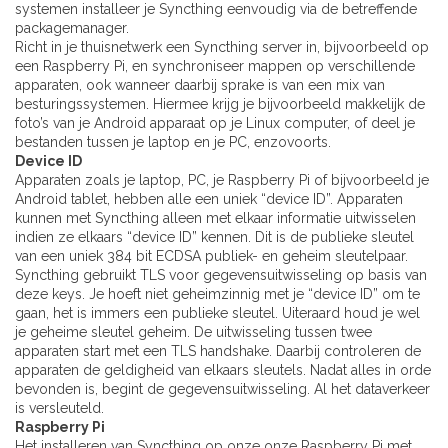
systemen installeer je Syncthing eenvoudig via de betreffende
packagemanager.
Richt in je thuisnetwerk een Syncthing server in, bijvoorbeeld op
een Raspberry Pi, en synchroniseer mappen op verschillende
apparaten, ook wanneer daarbij sprake is van een mix van
besturingssystemen. Hiermee krijg je bijvoorbeeld makkelijk de
foto’s van je Android apparaat op je Linux computer, of deel je
bestanden tussen je laptop en je PC, enzovoorts.
Device ID
Apparaten zoals je laptop, PC, je Raspberry Pi of bijvoorbeeld je
Android tablet, hebben alle een uniek “device ID”. Apparaten
kunnen met Syncthing alleen met elkaar informatie uitwisselen
indien ze elkaars “device ID” kennen. Dit is de publieke sleutel
van een uniek 384 bit ECDSA publiek- en geheim sleutelpaar.
Syncthing gebruikt TLS voor gegevensuitwisseling op basis van
deze keys. Je hoeft niet geheimzinnig met je “device ID” om te
gaan, het is immers een publieke sleutel. Uiteraard houd je wel
je geheime sleutel geheim. De uitwisseling tussen twee
apparaten start met een TLS handshake. Daarbij controleren de
apparaten de geldigheid van elkaars sleutels. Nadat alles in orde
bevonden is, begint de gegevensuitwisseling. Al het dataverkeer
is versleuteld.
Raspberry Pi
Het installeren van Syncthing op onze onze Raspberry Pi met