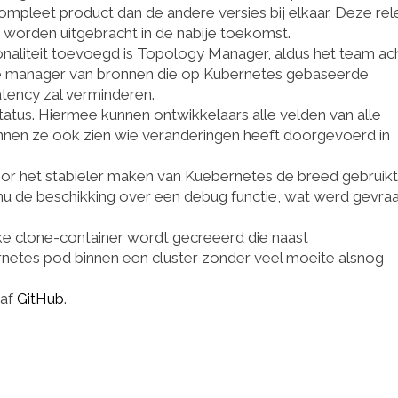
mpleet product dan de andere versies bij elkaar. Deze re
e worden uitgebracht in de nabije toekomst.
onaliteit toevoegd is Topology Manager, aldus het team ac
ce manager van bronnen die op Kubernetes gebaseerde
tency zal verminderen.
tatus. Hiermee kunnen ontwikkelaars alle velden van alle
nen ze ook zien wie veranderingen heeft doorgevoerd in
voor het stabieler maken van Kuebernetes de breed gebruik
nu de beschikking over een debug functie, wat werd gevra
jke clone-container wordt gecreeerd die naast
rnetes pod binnen een cluster zonder veel moeite alsnog
naf
GitHub
.