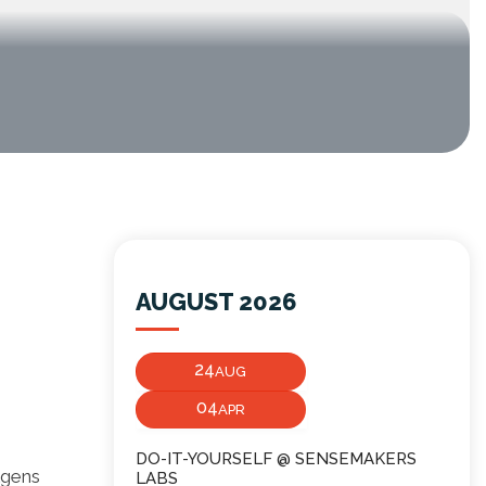
AUGUST 2026
24
AUG
04
APR
DO-IT-YOURSELF @ SENSEMAKERS
lgens
LABS