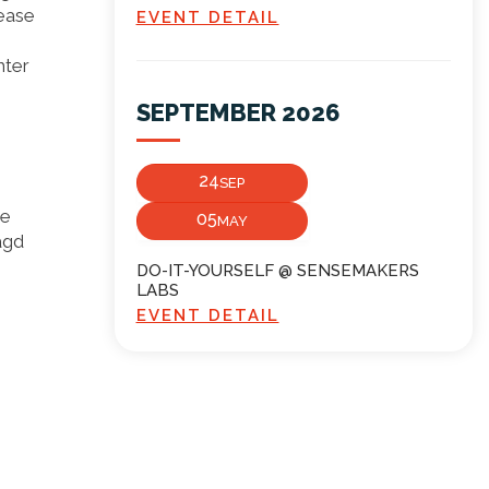
lease
EVENT DETAIL
hter
SEPTEMBER 2026
24
SEP
te
05
MAY
agd
DO-IT-YOURSELF @ SENSEMAKERS
LABS
EVENT DETAIL