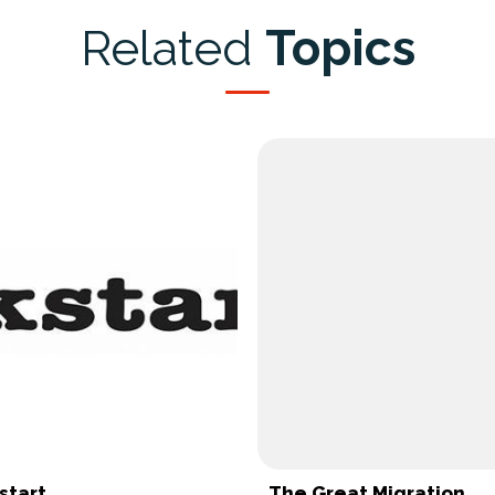
Related
Topics
start
The Great Migration