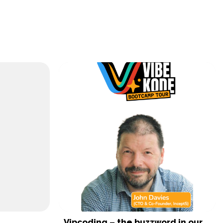
Vipcoding – the buzzword in our