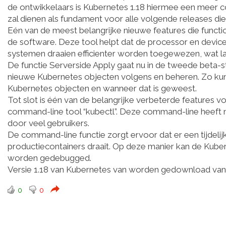
de ontwikkelaars is Kubernetes 1.18 hiermee een meer co
zal dienen als fundament voor alle volgende releases di
Eén van de meest belangrijke nieuwe features die functi
de software. Deze tool helpt dat de processor en devi
systemen draaien efficienter worden toegewezen, wat la
De functie Serverside Apply gaat nu in de tweede beta-s
nieuwe Kubernetes objecten volgens en beheren. Zo kun
Kubernetes objecten en wanneer dat is geweest.
Tot slot is één van de belangrijke verbeterde features 
command-line tool “kubectl”. Deze command-line heeft 
door veel gebruikers.
De command-line functie zorgt ervoor dat er een tijdeli
productiecontainers draait. Op deze manier kan de Kube
worden gedebugged.
Versie 1.18 van Kubernetes van worden gedownload va
0
0