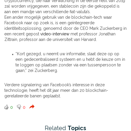
cryptocurrency, die naar verwachting in de eerste helft van 2019
zal worden vrijgegeven, een stablecoin zijn die gekoppeld is
aan een mandje van verschillende fiat-valuta’s.
Een ander mogelijk gebruik van de blockchain-tech waar
Facebook naar op zoek is, is een geïntegreerde
identiteitsoplossing, genoemd door de CEO Mark Zuckerberg in
een recent gepost
video-interview
met professor Jonathan
Zittrain, professor aan de universiteit van Harvard.
“Kort gezegd, u neemt uw informatie, slaat deze op op
een gedecentraliseerd systeem en u hebt de keuze om in
te loggen op plaatsen zonder via een tussenpersoon te
gaan,” zei Zuckerberg.
Verdere signalering van Facebook’s interesse in deze
technologie, heeft het dit jaar meer dan 20 blockchain-
gerelateerde banen geplaatst.
0
0
Related
Topics