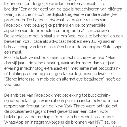
te lanceren en dergelijke producten internationaal uit te
breiden.”Een ander deel van de taak is het adviseren van cliënten
over juridische risico’s, bedrijfsstrategieën en andere zakelijke
problemen. De handelsadvocaat zal ook de relaties van
Facebook met belangrijke partners en de commerciële
aspecten van de producten en programma’s structureren.
De kandidaat moet in staat zijn om ‘veel deals te beheren’ en een
bewezen kwalificatie als advocaat hebben: een J.D.-graad en
lidmaatschap van ten minste één bar in de Verenigde Staten zijn
een must.
Maar de taak vereist ook serieuze technische expertise: “Meer
dan vijf jaar juridische ervaring, waaronder meer dan vier jaar
ervaring in technologie-transacties”, met name met blockchain-
of betalingstechnologie en gerelateerde juridische kwesties.
“Sterke interesse in mobiele en alternatieve betalingen” heeft de
voorkeur.
De ambities van Facebook met betrekking tot blockchain-
enabled betalingen waren al een paar maanden bekend: in een
rapport
van februari van de New York Times werd onthuld dat
de socialemediagigant heeft gewerkt aan een token voor
betalingen via de mediaplatforms van het bedrijf, waaronder
WhatsApp en Instagram.Volgens de bronnen van NYT zal de