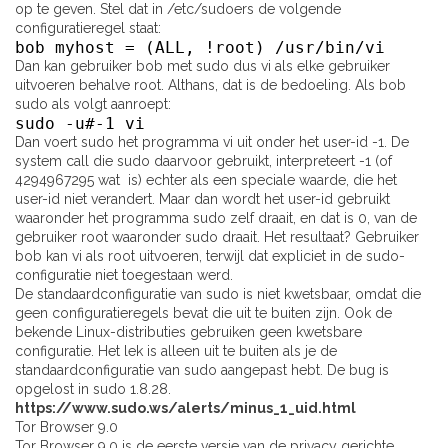
op te geven. Stel dat in /etc/sudoers de volgende
configuratieregel staat:
bob myhost = (ALL, !root) /usr/bin/vi
Dan kan gebruiker bob met sudo dus vi als elke gebruiker
uitvoeren behalve root. Althans, dat is de bedoeling. Als bob
sudo als volgt aanroept:
sudo -u#-1 vi
Dan voert sudo het programma vi uit onder het user-id -1. De
system call die sudo daarvoor gebruikt, interpreteert -1 (of
4294967295 wat is) echter als een speciale waarde, die het
user-id niet verandert. Maar dan wordt het user-id gebruikt
waaronder het programma sudo zelf draait, en dat is 0, van de
gebruiker root waaronder sudo draait. Het resultaat? Gebruiker
bob kan vi als root uitvoeren, terwijl dat expliciet in de sudo-
configuratie niet toegestaan werd.
De standaardconfiguratie van sudo is niet kwetsbaar, omdat die
geen configuratieregels bevat die uit te buiten zijn. Ook de
bekende Linux-distributies gebruiken geen kwetsbare
configuratie. Het lek is alleen uit te buiten als je de
standaardconfiguratie van sudo aangepast hebt. De bug is
opgelost in sudo 1.8.28.
https://www.sudo.ws/alerts/minus_1_uid.html
Tor Browser 9.0
Tor Browser 9.0 is de eerste versie van de privacy gerichte