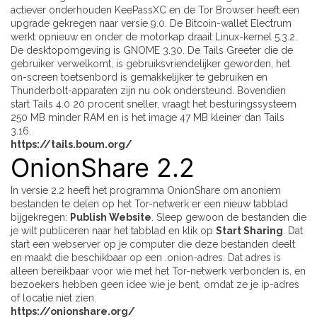
actiever onderhouden KeePassXC en de Tor Browser heeft een
upgrade gekregen naar versie 9.0. De Bitcoin-wallet Electrum
werkt opnieuw en onder de motorkap draait Linux-kernel 5.3.2.
De desktopomgeving is GNOME 3.30. De Tails Greeter die de
gebruiker verwelkomt, is gebruiksvriendelijker geworden, het
on-screen toetsenbord is gemakkelijker te gebruiken en
Thunderbolt-apparaten zijn nu ook ondersteund. Bovendien
start Tails 4.0 20 procent sneller, vraagt het besturingssysteem
250 MB minder RAM en is het image 47 MB kleiner dan Tails
3.16.
https://tails.boum.org/
OnionShare 2.2
In versie 2.2 heeft het programma OnionShare om anoniem
bestanden te delen op het Tor-netwerk er een nieuw tabblad
bijgekregen:
Publish Website
. Sleep gewoon de bestanden die
je wilt publiceren naar het tabblad en klik op
Start Sharing
. Dat
start een webserver op je computer die deze bestanden deelt
en maakt die beschikbaar op een .onion-adres. Dat adres is
alleen bereikbaar voor wie met het Tor-netwerk verbonden is, en
bezoekers hebben geen idee wie je bent, omdat ze je ip-adres
of locatie niet zien.
https://onionshare.org/