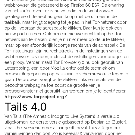
webbrowser die gebaseerd is op Firefox 68 ESR. De ervaring
van het surfen over Tor is nu volledig in de webbrowser
geïntegreerd. Je hebt nu geen knop met de ui meer in de
taakbalk, maar krijgt toegang tot je pad in het Tor-netwerk door
op de i vooraan de adresbalk te klikken. Daar kun je ook een
nieuw pad creëren. Ook om een nieuwe identiteit op het Tor-
netwerk aan te maken, dien je nu niet meer op de ui te klikken,
maar op een afzonderlijk icoontje rechts van de adresbalk. De
Tor-instellingen zijn nu rechtstreeks in de instellingen van de
webbrowser te vinden, inclusief de instellingen voor bridges en
een proxy. Verder maakt Tor Browser 9.0 nu ook gebruik van
Letterboxing, een door Mozilla ontwikkelde techniek om
browser fingerprinting op basis van je schermresolutie tegen te
gaan. De browser voegt witte vlakken links en rechts van de
bezochte webpagina toe zodat de grootte van je
browservenster niet gebruikt kan worden om je te identificeren.
https://www.torproject.org/
Tails 4.0
Van Tails (The Amnesic Incognito Live System) is versie 4.0
uitgekomen, de eerste versie gebaseerd op Debian 10 (Buster).
Zoals het versienummer al aangeeft, bevat Tails 4.0 grotere
vernieuwingen dan ooit. Zo is KeePassX vervangen door het