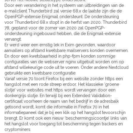
Door een verandering in het systeem van uitbreidingen van de
e-mailclient Thunderbird zal versie 68.x de laatste zijn die de
OpenPGP-extensie Enigmail ondersteunt. De ondersteuning
voor Thunderbird 68.x stopt in de herfst van 2020. Thunderbird
78, gepland voor de zomer van 2020 zal OpenPGP-
ondersteuning ingebouwd hebben, die de Enigmail-extensie
vervangt.
Er werd weer een ernstig lek in Exim gevonden, waardoor
aanvallers op afstand kwetsbare mailservers konden overnemen.
En door een kwetsbaarheid in php-fpm konden sommige
configuraties van de webserver nginx uitgebuit worden om op
afstand willekeurige code uit te voeren. Onder andere Nextcloud
gebruikte een kwetsbare configuratie.
Vanaf versie 70 toont Firefox bij een website zonder https een
hangslot met een rode streep erdoor. Het klassieke ‘groene
slotje’ voor websites met https wordt vervangen door een
donkergrijs slotje. En terwijl bij een Extended Validation-
certificaat voorheen de naam van het bedrijf in de adresbalk
getoond wordt, komt die informatie in Firefox 70 in het
informatiepaneel dat je bij een klik op het hangslot tevoorschijn
brengt. Er komt ook een nieuw ‘beschermingsicoontje’ links van
het hangslot voor toegang tot bescherming tegen trackers en
cryptominers.