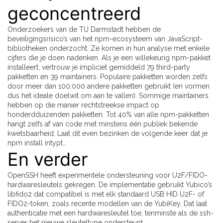
geconcentreerd
Onderzoekers van de TU Darmstadt hebben de
beveiligingsrisico’s van het npm-ecosysteem van JavaScript-
bibliotheken onderzocht. Ze komen in hun analyse met enkele
cijfers die je doen nadenken. Als je een willekeurig npm-pakket
installeert, vertrouw je impliciet gemiddeld 79 third-party
pakketten en 39 maintainers. Populaire pakketten worden zelfs
door meer dan 100.000 andere pakketten gebruikt (en vormen
dus het ideale doelwit om aan te vallen). Sommige maintainers
hebben op die manier rechtstreekse impact op
honderdduizenden pakketten. Tot 40% van alle npm-pakketten
hangt zelfs af van code met minstens één publiek bekende
kwetsbaarheid. Laat dit even bezinken de volgende keer dat je
npm install intypt…
En verder
OpenSSH heeft experimentele ondersteuning voor U2F/FIDO-
hardwaresleutels gekregen. De implementatie gebruikt Yubico’s
libfido2 dat compatibel is met elk standaard USB HID U2F- of
FIDO2-token, zoals recente modellen van de YubiKey. Dat laat
authenticatie met een hardwaresleutel toe, tenminste als de ssh-
server het nieuwe sleuteltype ondersteunt.