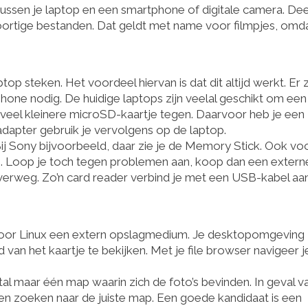
s tussen je laptop en een smartphone of digitale camera. Dee
soortige bestanden. Dat geldt met name voor filmpjes, omd
p steken. Het voordeel hiervan is dat dit altijd werkt. Er z
phone nodig. De huidige laptops zijn veelal geschikt om ee
et veel kleinere microSD-kaartje tegen. Daarvoor heb je een
adapter gebruik je vervolgens op de laptop.
ij Sony bijvoorbeeld, daar zie je de Memory Stick. Ook vo
s. Loop je toch tegen problemen aan, koop dan een extern
erweg. Zo’n card reader verbind je met een USB-kabel aan
is voor Linux een extern opslagmedium. Je desktopomgeving
n het kaartje te bekijken. Met je file browser navigeer j
stal maar één map waarin zich de foto’s bevinden. In geval v
 zoeken naar de juiste map. Een goede kandidaat is een