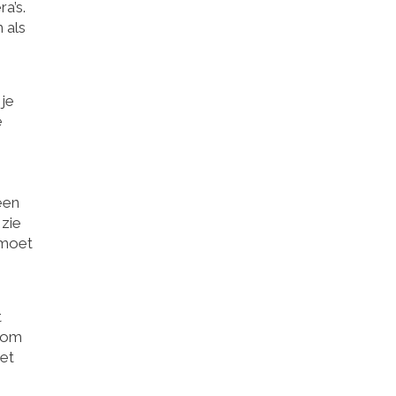
a’s.
 als
 je
e
een
 zie
 moet
t
arom
net