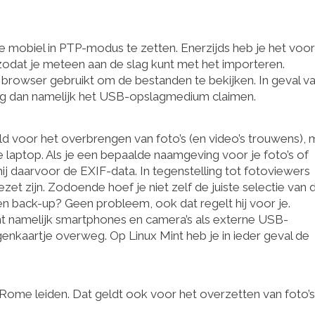
m je mobiel in PTP-modus te zetten. Enerzijds heb je het voo
 zodat je meteen aan de slag kunt met het importeren.
file browser gebruikt om de bestanden te bekijken. In geval v
e mag dan namelijk het USB-opslagmedium claimen.
d voor het overbrengen van foto’s (en video’s trouwens), 
je laptop. Als je een bepaalde naamgeving voor je foto’s of
hij daarvoor de EXIF-data. In tegenstelling tot fotoviewers
et zijn. Zodoende hoef je niet zelf de juiste selectie van 
en back-up? Geen probleem, ook dat regelt hij voor je.
kent namelijk smartphones en camera’s als externe USB-
nkaartje overweg. Op Linux Mint heb je in ieder geval de
Rome leiden. Dat geldt ook voor het overzetten van foto’s