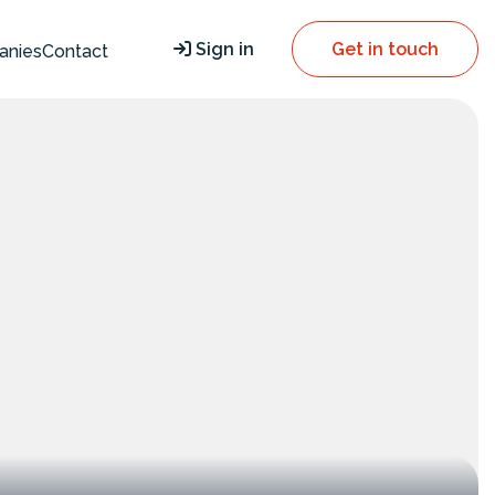
Sign in
Get in touch
anies
Contact