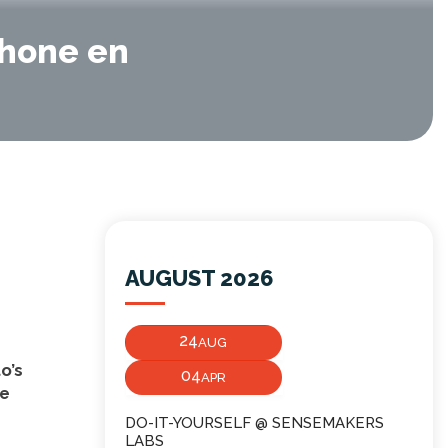
phone en
AUGUST 2026
24
AUG
o’s
04
APR
je
DO-IT-YOURSELF @ SENSEMAKERS
LABS