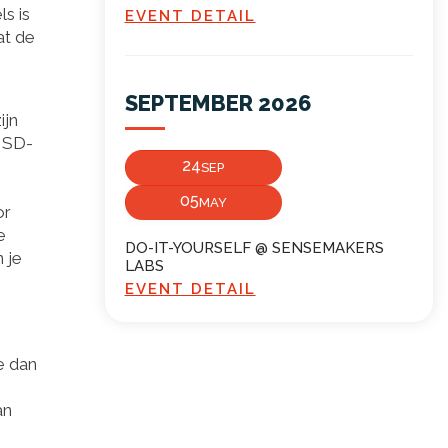
ls is
EVENT DETAIL
at de
SEPTEMBER 2026
ijn
n SD-
24
SEP
05
MAY
or
e
DO-IT-YOURSELF @ SENSEMAKERS
 je
LABS
EVENT DETAIL
e dan
an