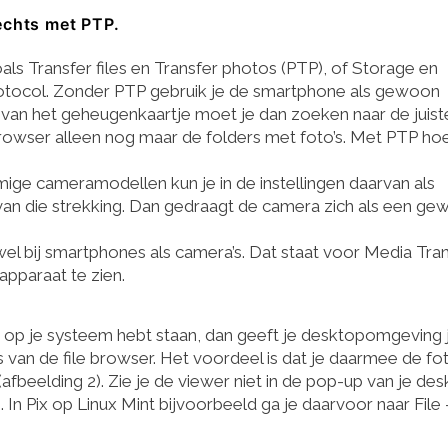
echts met PTP.
als Transfer files en Transfer photos (PTP), of Storage en
Protocol. Zonder PTP gebruik je de smartphone als gewoon
 van het geheugenkaartje moet je dan zoeken naar de juist
browser alleen nog maar de folders met foto’s. Met PTP hoe
mige cameramodellen kun je in de instellingen daarvan als
an die strekking. Dan gedraagt de camera zich als een g
l bij smartphones als camera’s. Dat staat voor Media Tra
apparaat te zien.
, op je systeem hebt staan, dan geeft je desktopomgeving 
van de file browser. Het voordeel is dat je daarmee de fot
afbeelding 2). Zie je de viewer niet in de pop-up van je des
 In Pix op Linux Mint bijvoorbeeld ga je daarvoor naar File 