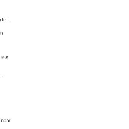
rdeel
an
maar
de
 naar