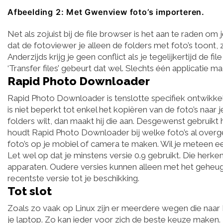
Afbeelding 2: Met Gwenview foto’s importeren.
Net als zojuist bij de file browser is het aan te raden o
dat de fotoviewer je alleen de folders met foto’s toont,
Anderzijds krijg je geen conflict als je tegelijkertijd de 
‘Transfer files’ gebeurt dat wel. Slechts één applicati
Rapid Photo Downloader
Rapid Photo Downloader is tenslotte specifiek ontwikkel
is niet beperkt tot enkel het kopiëren van de foto’s naar 
folders wilt, dan maakt hij die aan. Desgewenst gebruikt 
houdt Rapid Photo Downloader bij welke foto’s al overgez
foto’s op je mobiel of camera te maken. Wil je meteen e
Let wel op dat je minstens versie 0.9 gebruikt. Die her
apparaten. Oudere versies kunnen alleen met het geheuge
recentste versie tot je beschikking.
Tot slot
Zoals zo vaak op Linux zijn er meerdere wegen die naar 
je laptop. Zo kan ieder voor zich de beste keuze maken.