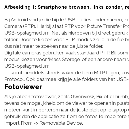
Afbeelding 1: Smartphone browsen, links zonder, r
Bij Android vind je die bij de USB-opties onder namen, zo
Camera (PTP). Hierbij staat PTP voor Picture Transfer 
USB-opslagmedium. Net als hierboven bij direct gebruik
folder. Door te kiezen voor PTP-modus zie je in de file 
dus niet meer te zoeken naar de juiste folder.
Digitale camera’s gebruiken vaak standaard PTP. Bij som
modus kiezen voor ‘Mass Storage’ of een andere naam v
USB-opslagmedium.
Je komt inmiddels steeds vaker de term MTP tegen, zowe
Protocol. Ook daarmee krijg je alle folders van het USB-
Fotoviewer
Als je al een fotoviewer, zoals Gwenview, Pix of gThumb
tevens de mogelijkheid om de viewer te openen in plaats 
meteen kunt importeren naar de juiste plek op je laptop (
gebruik dan de applicatie zelf om de foto’s te importeren.
Import From -> Removable Device.