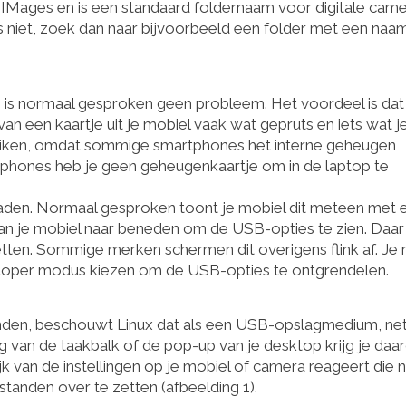
IMages en is een standaard foldernaam voor digitale camer
s niet, zoek dan naar bijvoorbeeld een folder met een naam
 is normaal gesproken geen probleem. Het voordeel is dat
an een kaartje uit je mobiel vaak wat gepruts en iets wat j
ruiken, omdat sommige smartphones het interne geheugen
rtphones heb je geen geheugenkaartje om in de laptop te
aden. Normaal gesproken toont je mobiel dit meteen met 
k van je mobiel naar beneden om de USB-opties te zien. Daar
tten. Sommige merken schermen dit overigens flink af. Je
eveloper modus kiezen om de USB-opties te ontgrendelen.
binden, beschouwt Linux dat als een USB-opslagmedium, ne
ng van de taakbalk of de pop-up van je desktop krijg je da
k van de instellingen op je mobiel of camera reageert die 
tanden over te zetten (afbeelding 1).