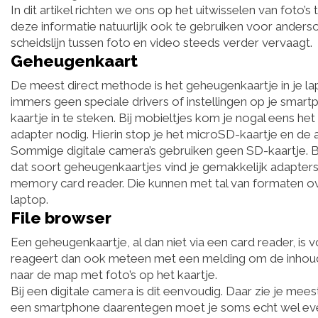
In dit artikel richten we ons op het uitwisselen van foto’
deze informatie natuurlijk ook te gebruiken voor ander
scheidslijn tussen foto en video steeds verder vervaagt.
Geheugenkaart
De meest direct methode is het geheugenkaartje in je lapto
immers geen speciale drivers of instellingen op je smart
kaartje in te steken. Bij mobieltjes kom je nogal eens h
adapter nodig. Hierin stop je het microSD-kaartje en de 
Sommige digitale camera’s gebruiken geen SD-kaartje. B
dat soort geheugenkaartjes vind je gemakkelijk adapter
memory card reader. Die kunnen met tal van formaten ov
laptop.
File browser
Een geheugenkaartje, al dan niet via een card reader, 
reageert dan ook meteen met een melding om de inhoud va
naar de map met foto’s op het kaartje.
Bij een digitale camera is dit eenvoudig. Daar zie je mee
een smartphone daarentegen moet je soms echt wel even