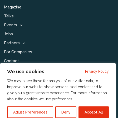
Magazine
Talks
Events
Jobs
Partners
For Companies
Contact
We use cookies
Privacy Policy
We may place these for analysis of our visitor data, to
Disclaimer & Voorwaarden
improve our website, show personalised content and to
Privacy Statement
give you a great website experience. For more information
about the cookies we use
preferences
.
Community Policy
Publishing Policy
Adjust Preferences
Deny
Accept All
Reshift Digital BV
© 2023 Copyright