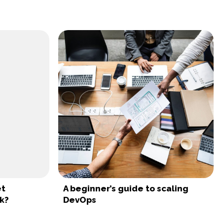
et
A beginner’s guide to scaling
k?
DevOps