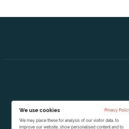
We use cookies
Privacy Polic
We may place these for analysis of our visitor data, to
improve our website, show personalised content and to