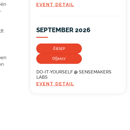
eën
EVENT DETAIL
-
SEPTEMBER 2026
dt
24
SEP
ben
05
MAY
en
DO-IT-YOURSELF @ SENSEMAKERS
LABS
EVENT DETAIL