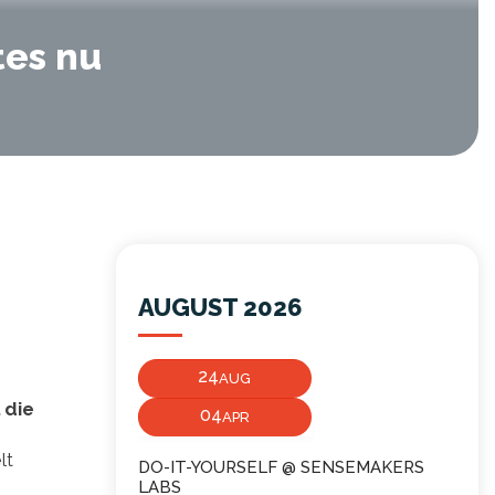
tes nu
AUGUST 2026
24
AUG
 die
04
APR
lt
DO-IT-YOURSELF @ SENSEMAKERS
LABS