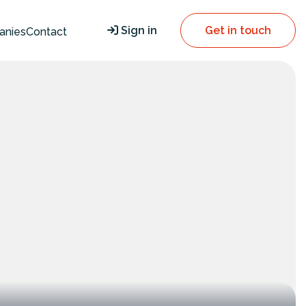
Sign in
Get in touch
anies
Contact