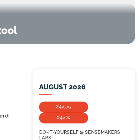
tool
AUGUST 2026
24
AUG
erd
04
APR
DO-IT-YOURSELF @ SENSEMAKERS
LABS