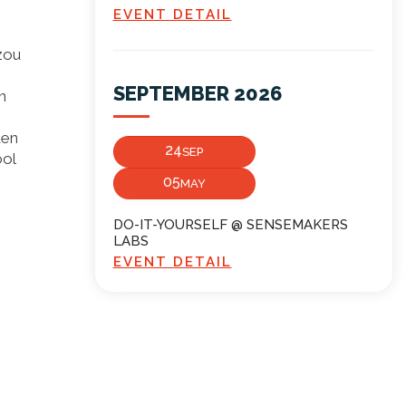
EVENT DETAIL
 zou
SEPTEMBER 2026
n
den
24
SEP
ool
05
MAY
DO-IT-YOURSELF @ SENSEMAKERS
LABS
EVENT DETAIL