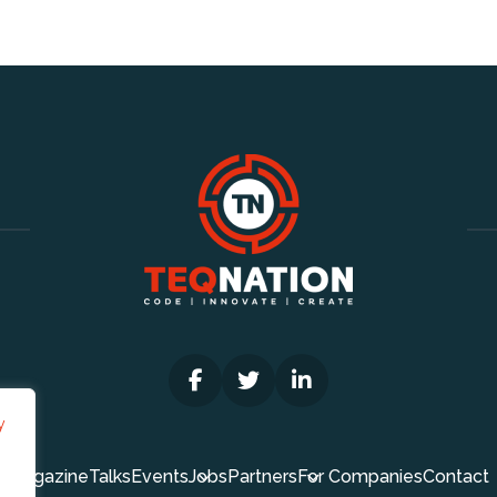
y
Magazine
Talks
Events
Jobs
Partners
For Companies
Contact