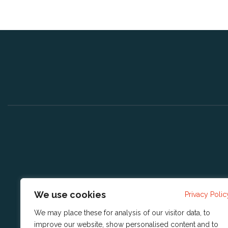
We use cookies
Privacy Polic
We may place these for analysis of our visitor data, to
improve our website, show personalised content and to