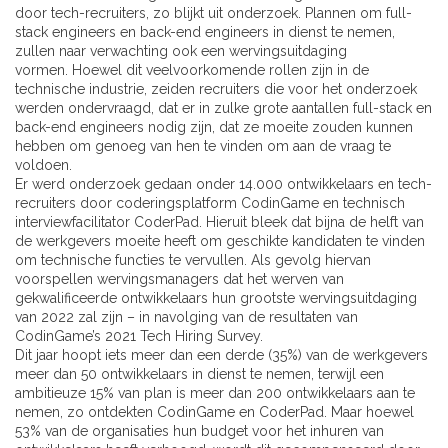
door tech-recruiters, zo blijkt uit onderzoek. Plannen om full-
stack engineers en back-end engineers in dienst te nemen,
zullen naar verwachting ook een wervingsuitdaging
vormen. Hoewel dit veelvoorkomende rollen zijn in de
technische industrie, zeiden recruiters die voor het onderzoek
werden ondervraagd, dat er in zulke grote aantallen full-stack en
back-end engineers nodig zijn, dat ze moeite zouden kunnen
hebben om genoeg van hen te vinden om aan de vraag te
voldoen.
Er werd onderzoek gedaan onder 14.000 ontwikkelaars en tech-
recruiters door coderingsplatform CodinGame en technisch
interviewfacilitator CoderPad. Hieruit bleek dat bijna de helft van
de werkgevers moeite heeft om geschikte kandidaten te vinden
om technische functies te vervullen. Als gevolg hiervan
voorspellen wervingsmanagers dat het werven van
gekwalificeerde ontwikkelaars hun grootste wervingsuitdaging
van 2022 zal zijn – in navolging van de resultaten van
CodinGame’s 2021 Tech Hiring Survey.
Dit jaar hoopt iets meer dan een derde (35%) van de werkgevers
meer dan 50 ontwikkelaars in dienst te nemen, terwijl een
ambitieuze 15% van plan is meer dan 200 ontwikkelaars aan te
nemen, zo ontdekten CodinGame en CoderPad. Maar hoewel
53% van de organisaties hun budget voor het inhuren van