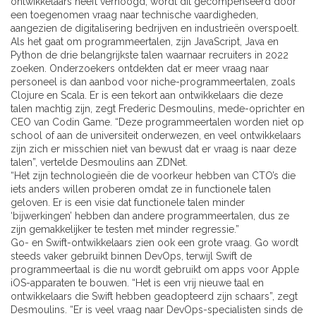
ontwikkelaars heeft verhoogd, wordt dit gecompenseerd door
een toegenomen vraag naar technische vaardigheden,
aangezien de digitalisering bedrijven en industrieën overspoelt.
Als het gaat om programmeertalen, zijn JavaScript, Java en
Python de drie belangrijkste talen waarnaar recruiters in 2022
zoeken. Onderzoekers ontdekten dat er meer vraag naar
personeel is dan aanbod voor niche-programmeertalen, zoals
Clojure en Scala. Er is een tekort aan ontwikkelaars die deze
talen machtig zijn, zegt Frederic Desmoulins, mede-oprichter en
CEO van Codin Game. “Deze programmeertalen worden niet op
school of aan de universiteit onderwezen, en veel ontwikkelaars
zijn zich er misschien niet van bewust dat er vraag is naar deze
talen”, vertelde Desmoulins aan ZDNet.
“Het zijn technologieën die de voorkeur hebben van CTO’s die
iets anders willen proberen omdat ze in functionele talen
geloven. Er is een visie dat functionele talen minder
‘bijwerkingen’ hebben dan andere programmeertalen, dus ze
zijn gemakkelijker te testen met minder regressie.”
Go- en Swift-ontwikkelaars zien ook een grote vraag. Go wordt
steeds vaker gebruikt binnen DevOps, terwijl Swift de
programmeertaal is die nu wordt gebruikt om apps voor Apple
iOS-apparaten te bouwen. “Het is een vrij nieuwe taal en
ontwikkelaars die Swift hebben geadopteerd zijn schaars”, zegt
Desmoulins. “Er is veel vraag naar DevOps-specialisten sinds de