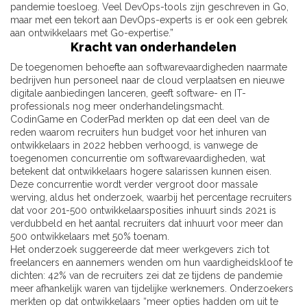
pandemie toesloeg. Veel DevOps-tools zijn geschreven in Go,
maar met een tekort aan DevOps-experts is er ook een gebrek
aan ontwikkelaars met Go-expertise.”
Kracht van onderhandelen
De toegenomen behoefte aan softwarevaardigheden naarmate
bedrijven hun personeel naar de cloud verplaatsen en nieuwe
digitale aanbiedingen lanceren, geeft software- en IT-
professionals nog meer onderhandelingsmacht.
CodinGame en CoderPad merkten op dat een deel van de
reden waarom recruiters hun budget voor het inhuren van
ontwikkelaars in 2022 hebben verhoogd, is vanwege de
toegenomen concurrentie om softwarevaardigheden, wat
betekent dat ontwikkelaars hogere salarissen kunnen eisen.
Deze concurrentie wordt verder vergroot door massale
werving, aldus het onderzoek, waarbij het percentage recruiters
dat voor 201-500 ontwikkelaarsposities inhuurt sinds 2021 is
verdubbeld en het aantal recruiters dat inhuurt voor meer dan
500 ontwikkelaars met 50% toenam.
Het onderzoek suggereerde dat meer werkgevers zich tot
freelancers en aannemers wenden om hun vaardigheidskloof te
dichten: 42% van de recruiters zei dat ze tijdens de pandemie
meer afhankelijk waren van tijdelijke werknemers. Onderzoekers
merkten op dat ontwikkelaars “meer opties hadden om uit te