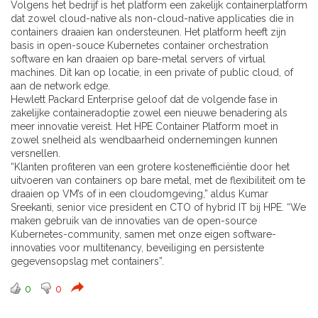
Volgens het bedrijf is het platform een zakelijk containerplatform
dat zowel cloud-native als non-cloud-native applicaties die in
containers draaien kan ondersteunen. Het platform heeft zijn
basis in open-souce Kubernetes container orchestration
software en kan draaien op bare-metal servers of virtual
machines. Dit kan op locatie, in een private of public cloud, of
aan de network edge.
Hewlett Packard Enterprise geloof dat de volgende fase in
zakelijke containeradoptie zowel een nieuwe benadering als
meer innovatie vereist. Het HPE Container Platform moet in
zowel snelheid als wendbaarheid ondernemingen kunnen
versnellen.
“Klanten profiteren van een grotere kostenefficiëntie door het
uitvoeren van containers op bare metal, met de flexibiliteit om te
draaien op VM’s of in een cloudomgeving,” aldus Kumar
Sreekanti, senior vice president en CTO of hybrid IT bij HPE. “We
maken gebruik van de innovaties van de open-source
Kubernetes-community, samen met onze eigen software-
innovaties voor multitenancy, beveiliging en persistente
gegevensopslag met containers”.
0
0