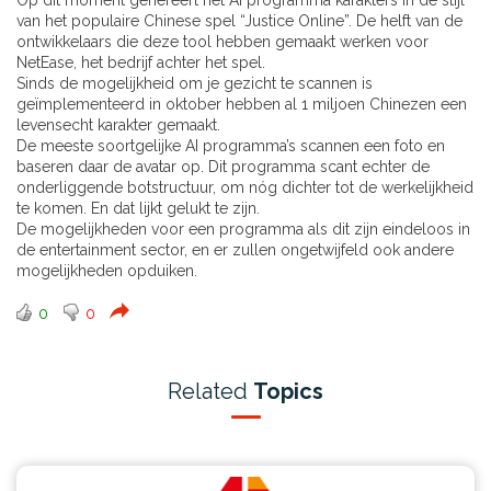
Op dit moment genereert het AI programma karakters in de stijl
van het populaire Chinese spel “Justice Online”. De helft van de
ontwikkelaars die deze tool hebben gemaakt werken voor
NetEase, het bedrijf achter het spel.
Sinds de mogelijkheid om je gezicht te scannen is
geïmplementeerd
in oktober hebben al 1 miljoen Chinezen een
levensecht karakter gemaakt.
De meeste soortgelijke AI programma’s scannen een foto en
baseren daar de avatar op. Dit programma scant echter de
onderliggende botstructuur, om nóg dichter tot de werkelijkheid
te komen. En dat lijkt gelukt te zijn.
De mogelijkheden voor een programma als dit zijn eindeloos in
de entertainment sector, en er zullen ongetwijfeld ook andere
mogelijkheden opduiken.
0
0
Related
Topics