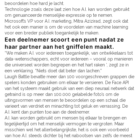
beoordelen hoe hard je lacht.
Technologie zoals deze laat zien hoe A.I. kan worden gebruikt
om genuanceerde menselijke expressie op te nemen.
Microsoft’s VP voor A.I. marketing, Mitra Azizirad, zegt ook dat
het ook een manier is om de voordelen van machine learning
voor een breder publiek toegankelijk te maken.
Een deelnemer scoort een punt nadat ze
haar partner aan het gniffelen maakt.
“We maken A.I. voor iedereen toegankelijk, van ontwikkelaars tot
data-wetenschappers, echt voor iedereen – vooral op manieren
die universeel worden begrepen en het hart raken ‘, zegt ze in
een verklaring. “Niets doet dat beter dan lachen.”
Laugh Battle bevatte meer dan 100 voorgeschreven grappen die
spelers konden gebruiken om elkaar te versieren. De Face API
van het systeem maakt gebruik van een diep neuraal netwerk dat
getraind is op meer dan 100.000 gelabelde foto’s om de
uitingsvormen van mensen te beoordelen op een schaal die
varieert van verdriet en minachting tot geluk en verrassing. De
A.I. kent dan punten toe aan de deelnemer.
A.I. kan worden gebruikt om mensen bij elkaar te brengen en
tegelijkertijd om het menselijk vermogen te vergroten. Maar
misschien wel het allerbelangrijkste, het is ook een voorbeeld
van hoe A.I. steeds dichter bij het nabootsen van zelfs de meest