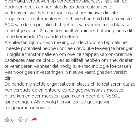
overmatig vertrouwen op verouderde databases: 91% van de
bedrijven geeft aan nog steeds op deze databases te
vertrouwen, wat het moeilijker maakt om nieuwe digitale
projecten te implementeren. Toch werd onthuld dat ten minste
60% van de organisaties het gebruik van verouderde databases
in de afgelopen 12 maanden heeft verminderd of van plan is dit
in de komende 12 maanden te doen.
Architecten zijn ook van mening dat de cloud en big data het
meeste potentieel hebben om een ​​revolutie teweeg te brengen
in digitale transformatie en om over te stappen van on-premise
databases naar de cloud; de flexibiliteit hebben om snel doelen
te veranderen wanneer dat nodig is, en technologie toepassen
waarvoor geen investeringen in nieuwe vaardigheden vereist
zijn.
De pandemie stelde organisaties in staat zich te realiseren dat ze
hun verouderde en ontoereikende gegevensbasis moesten
bijwerken en over moesten gaan naar modernere NoSQL-
aanbiedingen. Als gevolg hiervan zijn ze getuige van
toegenomen innovatie.
0
0