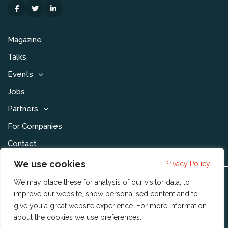
Magazine
Talks
Events
Jobs
Partners
For Companies
Contact
We use cookies
Privacy Policy
We may place these for analysis of our visitor data, to
Disclaimer & Voorwaarden
improve our website, show personalised content and to
Privacy Statement
give you a great website experience. For more information
about the cookies we use
preferences
.
Community Policy