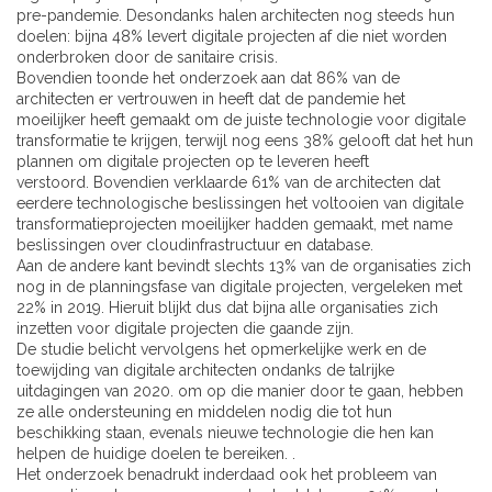
pre-pandemie. Desondanks halen architecten nog steeds hun
doelen: bijna 48% levert digitale projecten af ​​die niet worden
onderbroken door de sanitaire crisis.
Bovendien toonde het onderzoek aan dat 86% van de
architecten er vertrouwen in heeft dat de pandemie het
moeilijker heeft gemaakt om de juiste technologie voor digitale
transformatie te krijgen, terwijl nog eens 38% gelooft dat het hun
plannen om digitale projecten op te leveren heeft
verstoord. Bovendien verklaarde 61% van de architecten dat
eerdere technologische beslissingen het voltooien van digitale
transformatieprojecten moeilijker hadden gemaakt, met name
beslissingen over cloudinfrastructuur en database.
Aan de andere kant bevindt slechts 13% van de organisaties zich
nog in de planningsfase van digitale projecten, vergeleken met
22% in 2019. Hieruit blijkt dus dat bijna alle organisaties zich
inzetten voor digitale projecten die gaande zijn.
De studie belicht vervolgens het opmerkelijke werk en de
toewijding van digitale architecten ondanks de talrijke
uitdagingen van 2020. om op die manier door te gaan, hebben
ze alle ondersteuning en middelen nodig die tot hun
beschikking staan, evenals nieuwe technologie die hen kan
helpen de huidige doelen te bereiken. .
Het onderzoek benadrukt inderdaad ook het probleem van