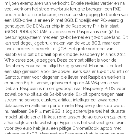
miljoen exemplaren van verkocht. Enkele revisies verder en na
veel werk om het stroomverbruik terug te brengen, een PXE-
bootmode te introduceren, en een eerste poging te booten van
een USB-drive is er een Pi met 8GB. Eindelijk een PC-waardig
geheugen. De BCM2711 chip in de Raspberry Pi 4 is in staat
16GB LPDDR4 SDRAM te adresseren. Raspbian is een 32-bit
besturingssysteem met een 32-bit kernel en 32-bit userland. Dit
kan wel degelijk gebruik maken van de volle 8GB, maar een
Linux-proces is beperkt tot 3GB. Het grote voordeel van
Raspbian is dat dit draait op elk model Raspberry Pi sinds 2011.
Who cares zou je zeggen. Deze compatibiliteit is voor de
Raspberry Foundation altijd heilig geweest. Maar nu is er toch
een stap gemaakt. Voor de power users was er 64-bit Ubuntu of
Gentoo, maar voor degenen die liever met Raspbian werken is
er nu een 64-bit versie, gebaseerd op de ARM64 versie van
Debian. Raspbian is nu omgedoopt naar Raspberry Pi OS, voor
zowel de 32-bit als de 64-bit versie. 64-bit opent wegen naar
streaming servers, clusters, artifical intelligence, zwaardere
databases en zelfs een performante Raspberry desktop wordt
nu haalbaar. De Pi 4 met 8GB is logischerwijze wel het duurste
model uit de serie. Hij kost rond tussen de 90 euro en 125 euro
afhankelijk van de webshop. Eigenlijk is het wel veel geld, want
voor 250 euro heb je al een pittige ChromeBook laptop met