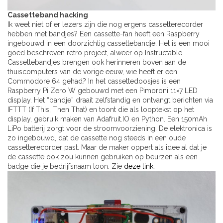
Cassetteband hacking
Ik weet niet of er lezers zijn die nog ergens cassetterecorder
hebben met bandjes? Een cassette-fan heeft een Raspberry
ingebouwd in een doorzichtig cassettebandje. Het is een mooi
goed beschreven retro project, alweer op Instructable.
Cassettebandjes brengen ook herinneren boven aan de
thuiscomputers van de vorige eeuw, wie heeft er een
Commodore 64 gehad? In het cassettedoosjes is een
Raspberry Pi Zero W gebouwd met een Pimoroni 11×7 LED
display. Het “bandje” draait zelfstandig en ontvangt berichten via
IFTTT (If This, Then That) en toont die als looptekst op het
display, gebruik maken van Adafruit.IO en Python. Een 150mAh
LiPo batterij zorgt voor de stroomvoorziening. De elektronica is
zo ingebouwd, dat de cassette nog steeds in een oude
cassetterecorder past. Maar de maker oppert als idee al dat je
de cassette ook zou kunnen gebruiken op beurzen als een
badge die je bedrijfsnaam toon. Zie
deze link
.