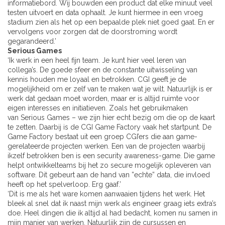
informatiebord. Wij bouwden een product dat elke minuut veel
testen uitvoert en data ophaalt. Je kunt hiermee in een vroeg
stadium zien als het op een bepaalde plek niet goed gaat. En er
vervolgens voor zorgen dat de doorstroming wordt
gegarandeerd.’
Serious Games
‘Ik werk in een heel fijn team. Je kunt hier veel leren van
collega’s. De goede sfeer en de constante uitwisseling van
kennis houden me loyaal en betrokken. CGI geeft je de
mogelijkheid om er zelf van te maken wat je wilt. Natuurlijk is er
werk dat gedaan moet worden, maar er is altijd ruimte voor
eigen interesses en initiatieven. Zoals het gebruikmaken
van
Serious Games
– we zijn hier echt bezig om die op de kaart
te zetten. Daarbij is de CGI Game Factory vaak het startpunt. De
Game Factory bestaat uit een groep CGI’ers die aan game-
gerelateerde projecten werken. Een van de projecten waarbij
ikzelf betrokken ben is een security awareness-game. Die game
helpt ontwikkelteams bij het zo secure mogelijk opleveren van
software. Dit gebeurt aan de hand van ”echte” data, die invloed
heeft op het spelverloop. Erg gaaf.’
‘Dit is me als het ware komen aanwaaien tijdens het werk. Het
bleek al snel dat ik naast mijn werk als engineer graag iets extra’s
doe. Heel dingen die ik altijd al had bedacht, komen nu samen in
mijn manier van werken. Natuurlijk zijn de cursussen en