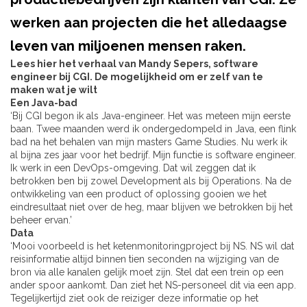
werken aan projecten die het alledaagse
leven van miljoenen mensen raken.
Lees hier het verhaal van Mandy Sepers, software
engineer bij CGI.
De mogelijkheid om er zelf van te
maken wat je wilt
Een Java-bad
‘Bij CGI begon ik als Java-engineer. Het was meteen mijn eerste
baan. Twee maanden werd ik ondergedompeld in Java, een flink
bad na het behalen van mijn masters
Game Studies
. Nu werk ik
al bijna zes jaar voor het bedrijf. Mijn functie is software engineer.
Ik werk in een DevOps-omgeving. Dat wil zeggen dat ik
betrokken ben bij zowel
Development
als bij
Operations
. Na de
ontwikkeling van een product of oplossing gooien we het
eindresultaat niet over de heg, maar blijven we betrokken bij het
beheer ervan.’
Data
‘Mooi voorbeeld is het ketenmonitoringproject bij NS. NS wil dat
reisinformatie altijd binnen tien seconden na wijziging van de
bron via alle kanalen gelijk moet zijn. Stel dat een trein op een
ander spoor aankomt. Dan ziet het NS-personeel dit via een app.
Tegelijkertijd ziet ook de reiziger deze informatie op het