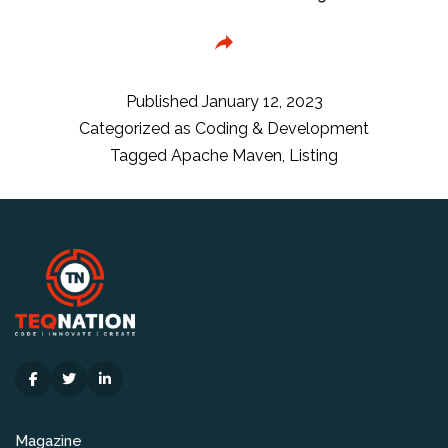
met
Maven
–
mvn
Published
January 12, 2023
verify
Categorized as
Coding & Development
als
Tagged
Apache Maven
,
Listing
standaard
Magazine