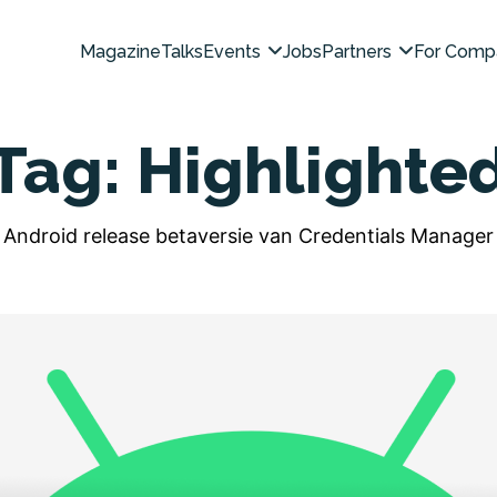
Magazine
Talks
Events
Jobs
Partners
For Comp
Tag:
Highlighte
Android release betaversie van Credentials Manager