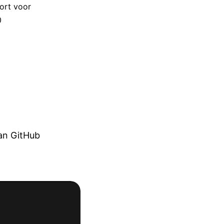
port voor
0
aan GitHub