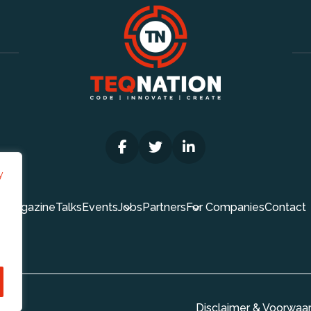
y
Magazine
Talks
Events
Jobs
Partners
For Companies
Contact
Disclaimer & Voorwaa