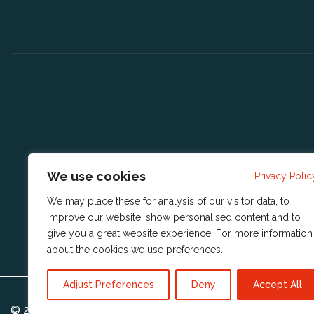
We use cookies
Privacy Polic
We may place these for analysis of our visitor data, to
improve our website, show personalised content and to
give you a great website experience. For more information
about the cookies we use
preferences
.
Adjust Preferences
Deny
Accept All
© 2023 Copyright
Reshift Digital BV