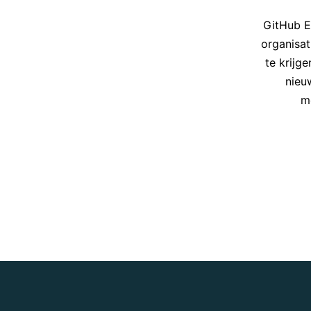
GitHub E
organisa
te krijg
nieu
m