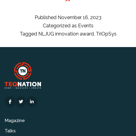
van
de
NLJUG
Published
November 16, 2023
INNOVATION
Categorized as
Events
AWARD
Tagged
NLJUG innovation award
,
TriOpSys
2023
Magazine
Talks