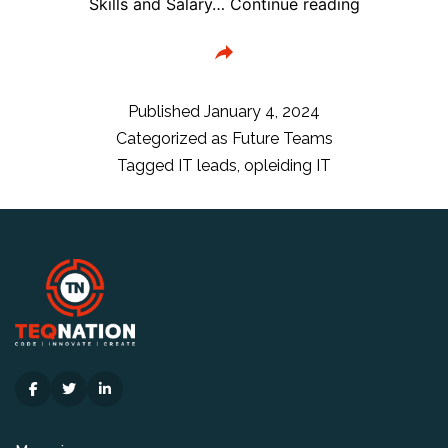
Opleiden
Skills and Salary…
Continue reading
van
IT
teams
blijft
Published
January 4, 2024
lastig
Categorized as
Future Teams
voor
Tagged
IT leads
,
opleiding IT
veel
IT
leaders