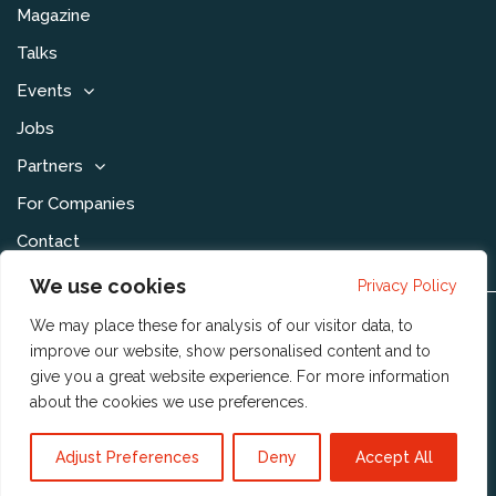
Magazine
Talks
Events
Jobs
Partners
For Companies
Contact
We use cookies
Privacy Policy
We may place these for analysis of our visitor data, to
Disclaimer & Voorwaarden
improve our website, show personalised content and to
Privacy Statement
give you a great website experience. For more information
about the cookies we use
preferences
.
Community Policy
Publishing Policy
Adjust Preferences
Deny
Accept All
Reshift Digital BV
© 2023 Copyright