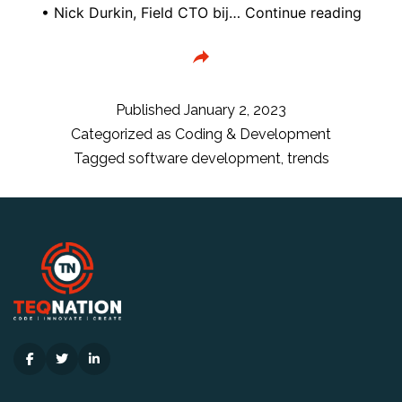
De
• Nick Durkin, Field CTO bij…
Continue reading
softw
trend
voor
2023
Published
January 2, 2023
volge
Categorized as
Coding & Development
de
Tagged
software development
,
trends
expert