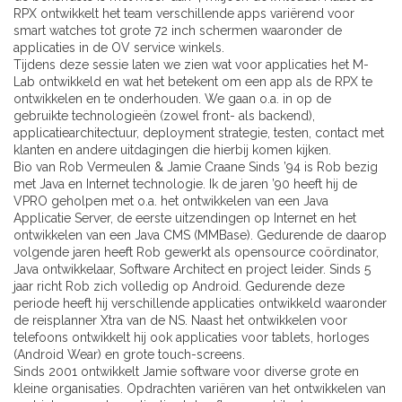
RPX ontwikkelt het team verschillende apps variërend voor
smart watches tot grote 72 inch schermen waaronder de
applicaties in de OV service winkels.
Tijdens deze sessie laten we zien wat voor applicaties het M-
Lab ontwikkeld en wat het betekent om een app als de RPX te
ontwikkelen en te onderhouden. We gaan o.a. in op de
gebruikte technologieën (zowel front- als backend),
applicatiearchitectuur, deployment strategie, testen, contact met
klanten en andere uitdagingen die hierbij komen kijken.
Bio van Rob Vermeulen & Jamie Craane Sinds ’94 is Rob bezig
met Java en Internet technologie. Ik de jaren ’90 heeft hij de
VPRO geholpen met o.a. het ontwikkelen van een Java
Applicatie Server, de eerste uitzendingen op Internet en het
ontwikkelen van een Java CMS (MMBase). Gedurende de daarop
volgende jaren heeft Rob gewerkt als opensource coördinator,
Java ontwikkelaar, Software Architect en project leider. Sinds 5
jaar richt Rob zich volledig op Android. Gedurende deze
periode heeft hij verschillende applicaties ontwikkeld waaronder
de reisplanner Xtra van de NS. Naast het ontwikkelen voor
telefoons ontwikkelt hij ook applicaties voor tablets, horloges
(Android Wear) en grote touch-screens.
Sinds 2001 ontwikkelt Jamie software voor diverse grote en
kleine organisaties. Opdrachten variëren van het ontwikkelen van