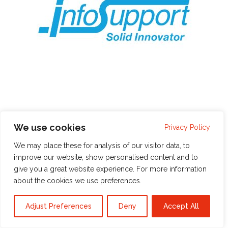
We use cookies
Privacy Policy
We may place these for analysis of our visitor data, to
Info Support is ervan overtuigd dat het ook
improve our website, show personalised content and to
als groter bedrijf mogelijk is binnen de
give you a great website experience. For more information
about the cookies we use
preferences
.
bedrijfsmuren als start-up te opereren. Info
Support laat teams daarom zelfstandig
Adjust Preferences
Deny
Accept All
werken aan een innovatie. Een bedrijfje