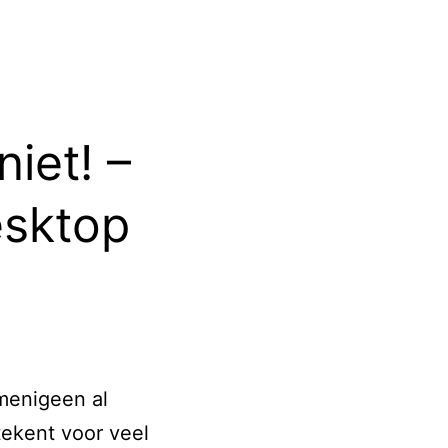
niet! –
esktop
menigeen al
tekent voor veel