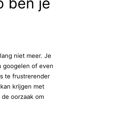
o ben je
Next
Level?
It’s
Time
to
 lang niet meer. Je
Turn
n googelen of even
to
s te frustrerender
the
 kan krijgen met
Robots
r de oorzaak om