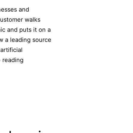
inesses and
customer walks
c and puts it on a
ow a leading source
rtificial
Want
 reading
to
Take
Your
E-
Commerce
to
the