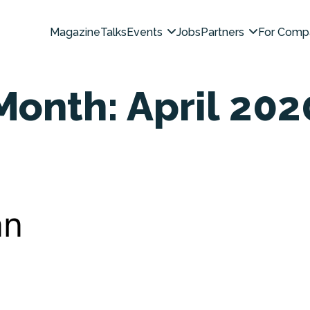
Magazine
Talks
Events
Jobs
Partners
For Comp
Month:
April 202
an