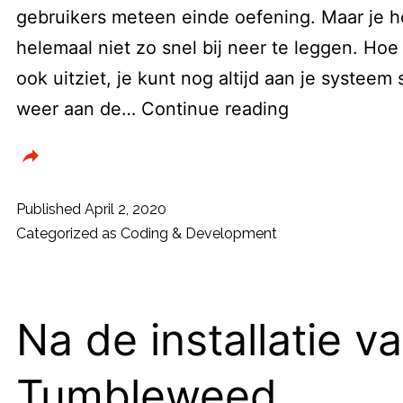
gebruikers meteen einde oefening. Maar je ho
helemaal niet zo snel bij neer te leggen. Hoe
ook uitziet, je kunt nog altijd aan je systeem
Help,
weer aan de…
Continue reading
mijn
pc
boot
Published
April 2, 2020
niet!
Categorized as
Coding & Development
–
Met
deze
Na de installatie v
tips
Tumbleweed
je