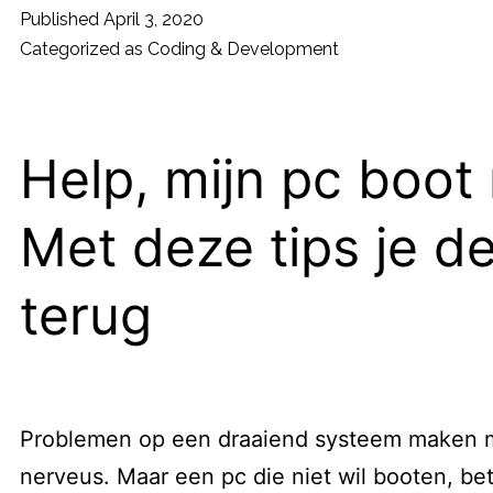
Zo
Published
April 3, 2020
ben
Categorized as
Coding & Development
je
weer
snel
Help, mijn pc boot 
online!
Met deze tips je d
terug
Problemen op een draaiend systeem maken 
nerveus. Maar een pc die niet wil booten, be