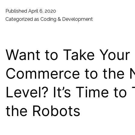
smaak
Published
April 6, 2020
–
Categorized as
Coding & Development
Dan
werk
je
Want to Take Your
het
Commerce to the 
lekkerst
Level? It’s Time to 
the Robots