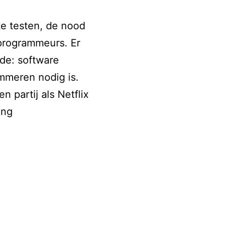
e testen, de nood
 programmeurs. Er
ode: software
mmeren nodig is.
 partij als Netflix
No
ing
code:
de
democratisering
van
softwarecreatie