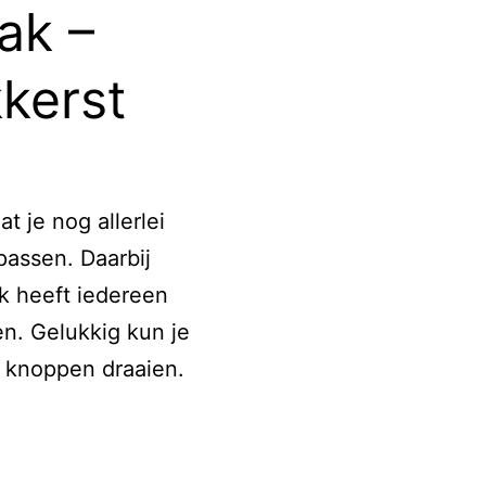
ak –
kkerst
 je nog allerlei
passen. Daarbij
jk heeft iedereen
n. Gelukkig kun je
g knoppen draaien.