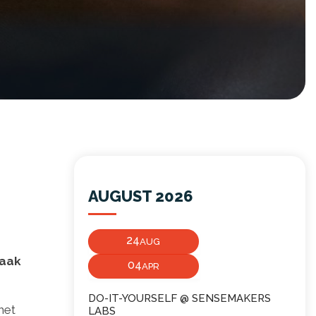
AUGUST 2026
24
AUG
vaak
04
APR
DO-IT-YOURSELF @ SENSEMAKERS
het
LABS