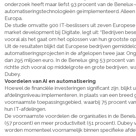
onderzoek heeft maar liefst 93 procent van de Benelux-o
automatiseringstechnologieën geïmplementeerd. Alleen 
Europa.
De studie omvatte 900 IT-beslissers uit zeven Europese
market development bij Digitate, legt uit: “Bedrijven bes
vooral als het gaat om het oplossen van hun grootste ope
Uit de resultaten blijkt dat Europese bedrijven gemiddel
automatiseringsprojecten in de afgelopen twee jaar. On
dan 295 miljoen euro. In de Benelux ging 53 procent van
richtte zich vooral op middelgrote en grote bedrijven, 
Dubey.
Voordelen van AI en automatisering
Hoewel de financiële investeringen significant zijn, blijk
afdelingsniveau implementeren, in plaats van een breed g
voornaamste toepassingsgebied, waarbij 75 procent van d
hun IT-afdelingen.
De voornaamste voordelen die organisaties in de Benelux 
(57 procent) en meer productiviteit (51 procent). Dubey
worden momenteel voornamelijk binnen specifieke afdel