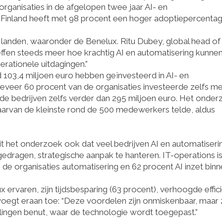
rganisaties in de afgelopen twee jaar AI- en
Finland heeft met 98 procent een hoger adoptiepercentag
 landen, waaronder de Benelux. Ritu Dubey, global head of
effen steeds meer hoe krachtig AI en automatisering kunnen 
rationele uitdagingen.”
d 103,4 miljoen euro hebben geïnvesteerd in AI- en
geveer 60 procent van de organisaties investeerde zelfs m
 de bedrijven zelfs verder dan 295 miljoen euro. Het onde
waarvan de kleinste rond de 500 medewerkers telde, aldus
t uit het onderzoek ook dat veel bedrijven AI en automatiser
edragen, strategische aanpak te hanteren. IT-operations is
e organisaties automatisering en 62 procent AI inzet bin
ervaren, zijn tijdsbesparing (63 procent), verhoogde effici
 voegt eraan toe: “Deze voordelen zijn onmiskenbaar, maar
ingen benut, waar de technologie wordt toegepast.”