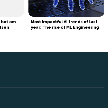
I bot om
Most impactful AI trends of last
tsen
year: The rise of ML Engineering