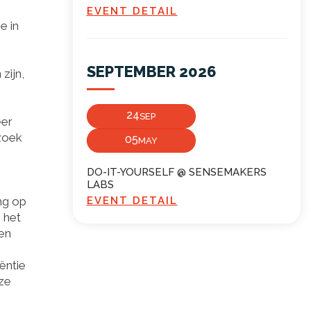
EVENT DETAIL
e in
SEPTEMBER 2026
zijn,
24
SEP
eer
rzoek
05
MAY
DO-IT-YOURSELF @ SENSEMAKERS
LABS
ing op
EVENT DETAIL
 het
nen
ëntie
 ze