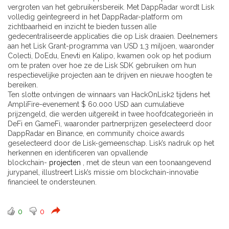
vergroten van het gebruikersbereik. Met DappRadar wordt Lisk
volledig geïntegreerd in het DappRadar-platform om
zichtbaarheid en inzicht te bieden tussen alle
gedecentraliseerde applicaties die op Lisk draaien. Deelnemers
aan het Lisk Grant-programma van USD 1,3 miljoen, waaronder
Colecti, DoEdu, Enevti en Kalipo, kwamen ook op het podium
om te praten over hoe ze de Lisk SDK gebruiken om hun
respectievelijke projecten aan te drijven en nieuwe hoogten te
bereiken.
Ten slotte ontvingen de winnaars van HackOnLisk2 tijdens het
AmpliFire-evenement $ 60.000 USD aan cumulatieve
prijzengeld, die werden uitgereikt in twee hoofdcategorieën in
DeFi en GameFi, waaronder partnerprijzen geselecteerd door
DappRadar en Binance, en community choice awards
geselecteerd door de Lisk-gemeenschap. Lisk’s nadruk op het
herkennen en identificeren van opvallende
blockchain-
projecten
, met de steun van een toonaangevend
jurypanel, illustreert Lisk’s missie om blockchain-innovatie
financieel te ondersteunen.
0
0