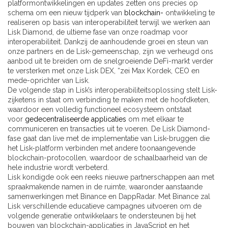
platformontwikkelingen en updates zetten ons precies op
schema om een ​​nieuw tijdperk van
blockchain-
ontwikkeling te
realiseren op basis van interoperabiliteit terwijl we werken aan
Lisk Diamond, de ultieme fase van onze roadmap voor
interoperabiliteit. Dankzij de aanhoudende groei en steun van
onze partners en de Lisk-gemeenschap, zijn we verheugd ons
aanbod uit te breiden om de snelgroeiende DeFi-markt verder
te versterken met onze Lisk DEX, “zei Max Kordek, CEO en
mede-oprichter van Lisk.
De volgende stap in Lisk’s interoperabiliteitsoplossing stelt Lisk-
zijketens in staat om verbinding te maken met de hoofdketen,
waardoor een volledig functioneel ecosysteem ontstaat
voor
gedecentraliseerde applicaties
om met elkaar te
communiceren en transacties uit te voeren. De Lisk Diamond-
fase gaat dan live met de implementatie van Lisk-bruggen die
het Lisk-platform verbinden met andere toonaangevende
blockchain-protocollen, waardoor de schaalbaarheid van de
hele industrie wordt verbeterd.
Lisk kondigde ook een reeks nieuwe partnerschappen aan met
spraakmakende namen in de ruimte, waaronder aanstaande
samenwerkingen met Binance en DappRadar. Met Binance zal
Lisk verschillende educatieve campagnes uitvoeren om de
volgende generatie ontwikkelaars te ondersteunen bij het
bouwen van blockchain-applicaties in JavaScript en het