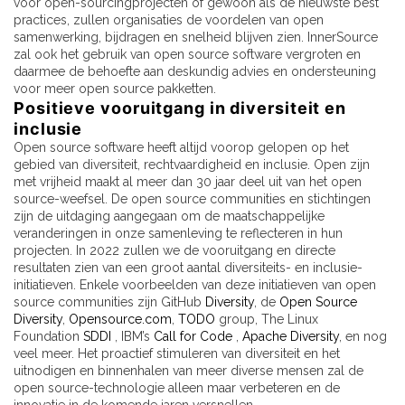
voor open-sourcingprojecten of gewoon als de nieuwste best
practices, zullen organisaties de voordelen van open
samenwerking, bijdragen en snelheid blijven zien. InnerSource
zal ook het gebruik van open source software vergroten en
daarmee de behoefte aan deskundig advies en ondersteuning
voor meer open source pakketten.
Positieve vooruitgang in diversiteit en
inclusie
Open source software heeft altijd voorop gelopen op het
gebied van diversiteit, rechtvaardigheid en inclusie. Open zijn
met vrijheid maakt al meer dan 30 jaar deel uit van het open
source-weefsel. De open source communities en stichtingen
zijn de uitdaging aangegaan om de maatschappelijke
veranderingen in onze samenleving te reflecteren in hun
projecten. In 2022 zullen we de vooruitgang en directe
resultaten zien van een groot aantal diversiteits- en inclusie-
initiatieven. Enkele voorbeelden van deze initiatieven van open
source communities zijn GitHub
Diversity
, de
Open Source
Diversity
,
Opensource.com
,
TODO
group, The Linux
Foundation
SDDI
, IBM’s
Call for Code
,
Apache Diversity
, en nog
veel meer. Het proactief stimuleren van diversiteit en het
uitnodigen en binnenhalen van meer diverse mensen zal de
open source-technologie alleen maar verbeteren en de