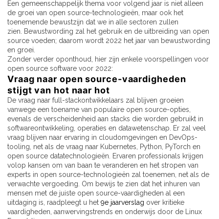
Een gemeenschappelijk thema voor volgend jaar is niet alleen
de groei van open source-technologieën, maar ook het
toenemende bewustzijn dat we in alle sectoren zullen
zien. Bewustwording zal het gebruik en de uitbreiding van open
source voeden; daarom wordt 2022 het jaar van bewustwording
en groei.
Zonder verder oponthoud, hier zijn enkele voorspellingen voor
open source software voor 2022:
Vraag naar open source-vaardigheden
stijgt van hot naar hot
De vraag naar full-stackontwikkelaars zal blijven groeien
vanwege een toename van populaire open source-opties,
evenals de verscheidenheid aan stacks die worden gebruikt in
softwareontwikkeling, operaties en datawetenschap. Er zal veel
vraag blijven naar ervaring in cloudomgevingen en DevOps-
tooling, net als de vraag naar Kubernetes, Python, PyTorch en
open source datatechnologieën. Ervaren professionals krijgen
volop kansen om van baan te veranderen en het stropen van
experts in open source-technologieën zal toenemen, net als de
verwachte vergoeding. Om bewijs te zien dat het inhuren van
mensen met de juiste open source-vaardigheden al een
uitdaging is, raadpleegt u het
9e jaarverslag
over kritieke
vaardigheden, aanwervingstrends en onderwijs door de Linux