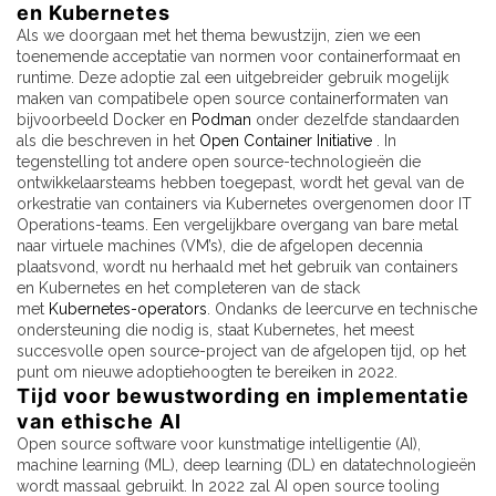
en Kubernetes
Als we doorgaan met het thema bewustzijn, zien we een
toenemende acceptatie van normen voor containerformaat en
runtime. Deze adoptie zal een uitgebreider gebruik mogelijk
maken van compatibele open source containerformaten van
bijvoorbeeld Docker en
Podman
onder dezelfde standaarden
als die beschreven in het
Open Container Initiative
. In
tegenstelling tot andere open source-technologieën die
ontwikkelaarsteams hebben toegepast, wordt het geval van de
orkestratie van containers via Kubernetes overgenomen door IT
Operations-teams. Een vergelijkbare overgang van bare metal
naar virtuele machines (VM’s), die de afgelopen decennia
plaatsvond, wordt nu herhaald met het gebruik van containers
en Kubernetes en het completeren van de stack
met
Kubernetes-operators
. Ondanks de leercurve en technische
ondersteuning die nodig is, staat Kubernetes, het meest
succesvolle open source-project van de afgelopen tijd, op het
punt om nieuwe adoptiehoogten te bereiken in 2022.
Tijd voor bewustwording en implementatie
van ethische AI
Open source software voor kunstmatige intelligentie (AI),
machine learning (ML), deep learning (DL) en datatechnologieën
wordt massaal gebruikt. In 2022 zal AI open source tooling