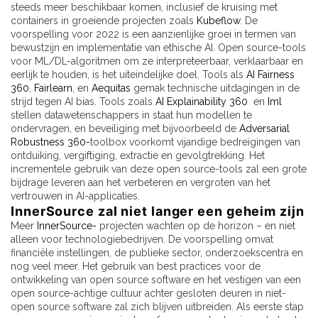
steeds meer beschikbaar komen, inclusief de kruising met
containers in groeiende projecten zoals
Kubeflow
. De
voorspelling voor 2022 is een aanzienlijke groei in termen van
bewustzijn en implementatie van ethische AI. Open source-tools
voor ML/DL-algoritmen om ze interpreteerbaar, verklaarbaar en
eerlijk te houden, is het uiteindelijke doel. Tools als
AI Fairness
360
,
Fairlearn
, en
Aequitas
gemak technische uitdagingen in de
strijd tegen AI bias. Tools zoals
AI Explainability 360
en
Iml
stellen datawetenschappers in staat hun modellen te
ondervragen, en beveiliging met bijvoorbeeld de
Adversarial
Robustness 360-
toolbox voorkomt vijandige bedreigingen van
ontduiking, vergiftiging, extractie en gevolgtrekking. Het
incrementele gebruik van deze open source-tools zal een grote
bijdrage leveren aan het verbeteren en vergroten van het
vertrouwen in AI-applicaties.
InnerSource zal niet langer een geheim zijn
Meer
InnerSource-
projecten wachten op de horizon – en niet
alleen voor technologiebedrijven. De voorspelling omvat
financiële instellingen, de publieke sector, onderzoekscentra en
nog veel meer. Het gebruik van best practices voor de
ontwikkeling van open source software en het vestigen van een
open source-achtige cultuur achter gesloten deuren in niet-
open source software zal zich blijven uitbreiden. Als eerste stap