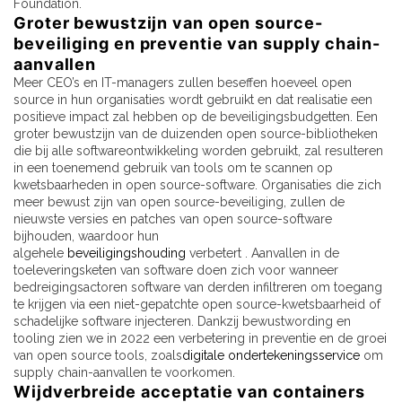
Foundation.
Groter bewustzijn van open source-
beveiliging en preventie van supply chain-
aanvallen
Meer CEO’s en IT-managers zullen beseffen hoeveel open
source in hun organisaties wordt gebruikt en dat realisatie een
positieve impact zal hebben op de beveiligingsbudgetten. Een
groter bewustzijn van de duizenden open source-bibliotheken
die bij alle softwareontwikkeling worden gebruikt, zal resulteren
in een toenemend gebruik van tools om te scannen op
kwetsbaarheden in open source-software. Organisaties die zich
meer bewust zijn van open source-beveiliging, zullen de
nieuwste versies en patches van open source-software
bijhouden, waardoor hun
algehele
beveiligingshouding
verbetert . Aanvallen in de
toeleveringsketen van software doen zich voor wanneer
bedreigingsactoren software van derden infiltreren om toegang
te krijgen via een niet-gepatchte open source-kwetsbaarheid of
schadelijke software injecteren. Dankzij bewustwording en
tooling zien we in 2022 een verbetering in preventie en de groei
van open source tools, zoals
digitale ondertekeningsservice
om
supply chain-aanvallen te voorkomen.
Wijdverbreide acceptatie van containers