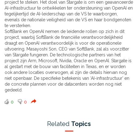
project te steken. Het doel van Stargate is om een geavanceerde
AI-infrastructuur te ontwikkelen ter ondersteuning van OpenAI en
tegelijkertijd de AI-leiderschap van de VS te waarborgen,
evenals de nationale veiligheid van de VS en haar bondgenoten
te versterken.
SoftBank en OpenAI nemen de leidende rollen op zich in dit
project, waarbij SoftBank de financiële verantwoordelijkheid
draagt en OpenAI verantwoordelijk is voor de operationele
uitvoering. Masayoshi Son, CEO van SoftBank, zal als voorzitter
van Stargate fungeren. De technologische partners van het
project zijn Arm, Microsoft, Nvidia, Oracle en OpenAI. Stargate is
al gestart met de bouw van faciliteiten in Texas, en er worden
ook andere locaties overwogen, al zijn de details hiervan nog
niet openbaar. De specifieke betekenis van ‘AI-infrastructuur’ en
de concrete plannen voor de datacenters worden nog niet
gedeeld.
0
0
Related
Topics