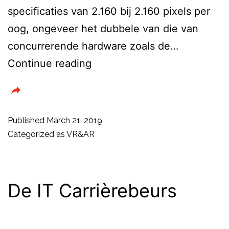
specificaties van 2.160 bij 2.160 pixels per
oog, ongeveer het dubbele van die van
concurrerende hardware zoals de…
HP
Continue reading
onthuld
de
nieuwe
Published
March 21, 2019
Reverb
Categorized as
VR&AR
Mixed
Reality
headset
De IT Carrièrebeurs