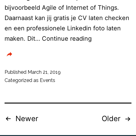
bijvoorbeeld Agile of Internet of Things.
Daarnaast kan jij gratis je CV laten checken
en een professionele Linkedin foto laten
De
maken. Dit…
Continue reading
IT
Carrièrebeurs
Published
March 21, 2019
Categorized as
Events
Posts
Newer
Older
pagination