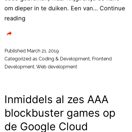
om dieper in te duiken. Een van…
Continue
Streams
reading
in
Node.js
begrijpen
Published
March 21, 2019
Categorized as
Coding & Development
,
Frontend
Development
,
Web development
Inmiddels al zes AAA
blockbuster games op
de Google Cloud