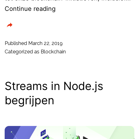
Facebook
Continue reading
zoekt
advies
om
Published
March 22, 2019
Blockchain-
Categorized as
Blockchain
partnerschappen
voor
nieuwe
Streams in Node.js
producten
begrijpen
te
vormen