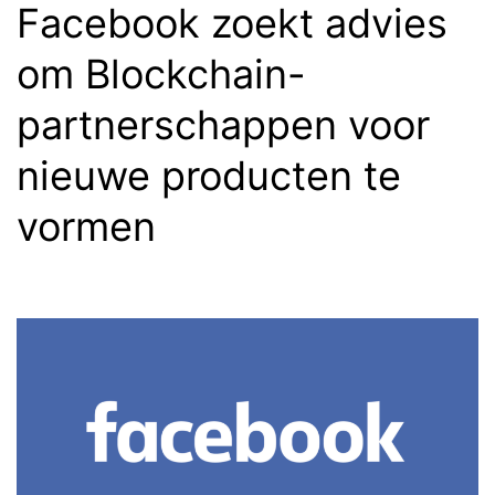
zijn
Facebook zoekt advies
oud-
om Blockchain-
werkg
partnerschappen voor
nieuwe producten te
vormen