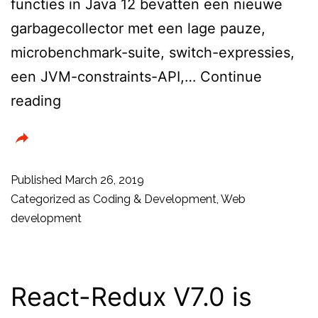
functies in Java 12 bevatten een nieuwe
garbagecollector met een lage pauze,
microbenchmark-suite, switch-expressies,
een JVM-constraints-API,…
Continue
Java
reading
12
is
nu
Published
March 26, 2019
beschikbaar
Categorized as
Coding & Development
,
Web
development
React-Redux V7.0 is