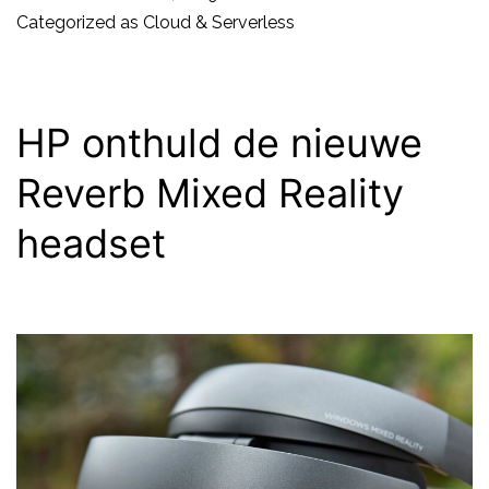
blockbuster
Categorized as
Cloud & Serverless
games
op
de
HP onthuld de nieuwe
Google
Reverb Mixed Reality
Cloud
headset