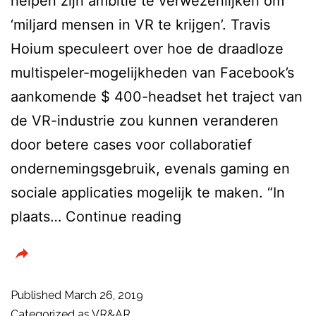
helpen zijn ambitie te verwezenlijken om
‘miljard mensen in VR te krijgen’. Travis
Hoium speculeert over hoe de draadloze
multispeler-mogelijkheden van Facebook’s
aankomende $ 400-headset het traject van
de VR-industrie zou kunnen veranderen
door betere cases voor collaboratief
ondernemingsgebruik, evenals gaming en
sociale applicaties mogelijk te maken. “In
De
plaats…
Continue reading
Oculus
Quest
kan
Published
March 26, 2019
Mark
Categorized as
VR&AR