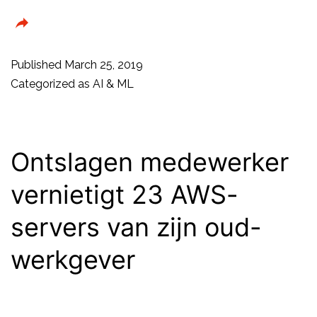
houd
je
AI
Published
March 25, 2019
voor
Categorized as
AI & ML
de
gek’
Ontslagen medewerker
vernietigt 23 AWS-
servers van zijn oud-
werkgever