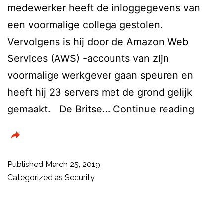
medewerker heeft de inloggegevens van
een voormalige collega gestolen.
Vervolgens is hij door de Amazon Web
Services (AWS) -accounts van zijn
voormalige werkgever gaan speuren en
heeft hij 23 servers met de grond gelijk
Ontsl
gemaakt. De Britse…
Continue reading
mede
vernie
23
Published
March 25, 2019
AWS-
Categorized as
Security
serve
van