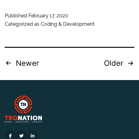
in
Mint
Published
February 17, 2020
–
Categorized as
Coding & Development
Welke
tools
kan
Posts
Newer
Older
je
pagination
het
beste
gebru