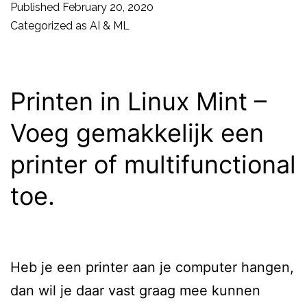
meer
Published
February 20, 2020
transparantie
Categorized as
AI & ML
bij
gebruik
AI
Printen in Linux Mint –
Voeg gemakkelijk een
printer of multifunctional
toe.
Heb je een printer aan je computer hangen,
dan wil je daar vast graag mee kunnen