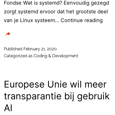
Fondse Wat is systemd? Eenvoudig gezegd
zorgt systemd ervoor dat het grootste deel
Syst
van je Linux systeem…
Continue reading
voor
Linu
Mint
Published
February 21, 2020
–
Categorized as
Coding & Development
Graf
gebru
met
Europese Unie wil meer
Cock
transparantie bij gebruik
AI