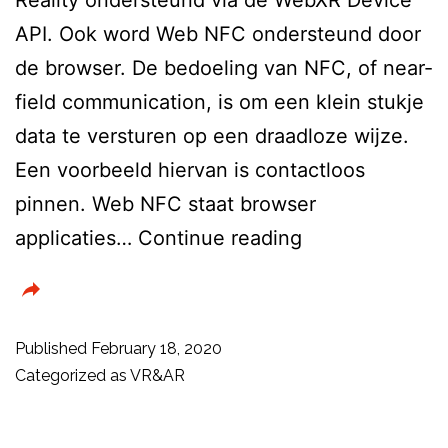
API. Ook word Web NFC ondersteund door
de browser. De bedoeling van NFC, of near-
field communication, is om een klein stukje
data te versturen op een draadloze wijze.
Een voorbeeld hiervan is contactloos
pinnen. Web NFC staat browser
Chrome
applicaties…
Continue reading
81
heeft
ondersteuning
Published
February 18, 2020
voor
Categorized as
VR&AR
browser-
based