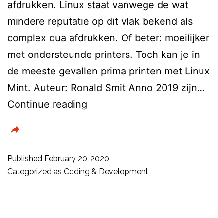
afdrukken. Linux staat vanwege de wat
mindere reputatie op dit vlak bekend als
complex qua afdrukken. Of beter: moeilijker
met ondersteunde printers. Toch kan je in
de meeste gevallen prima printen met Linux
Mint. Auteur: Ronald Smit Anno 2019 zijn…
Printen
Continue reading
in
Linux
Mint
Published
February 20, 2020
–
Categorized as
Coding & Development
Voeg
gemakkelijk