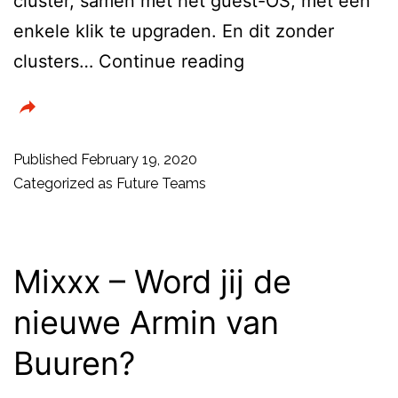
cluster, samen met het guest-OS, met een
enkele klik te upgraden. En dit zonder
Kubernetes
clusters…
Continue reading
op
HCI:
Nutanix
Published
February 19, 2020
update
Categorized as
Future Teams
Karbon
platform
Mixxx – Word jij de
nieuwe Armin van
Buuren?