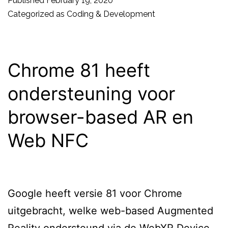
Published
February 19, 2020
de
Categorized as
Coding & Development
nieuwe
Armin
van
Chrome 81 heeft
Buuren?
ondersteuning voor
browser-based AR en
Web NFC
Google heeft versie 81 voor Chrome
uitgebracht, welke web-based Augmented
Reality ondersteund via de WebXR Device