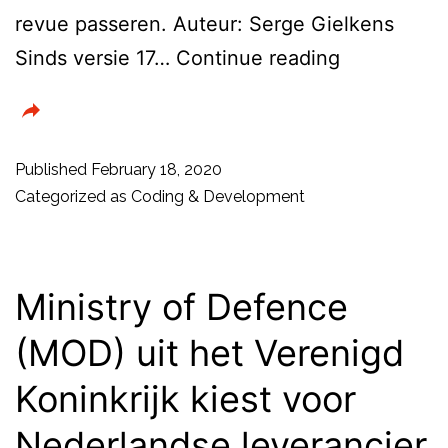
revue passeren. Auteur: Serge Gielkens
Mint
Sinds versie 17…
Continue reading
bij
de
tijd
Published
February 18, 2020
houden
Categorized as
Coding & Development
–
Maak
van
Ministry of Defence
je
(MOD) uit het Verenigd
distro
Koninkrijk kiest voor
the
latest
Nederlandse leverancier