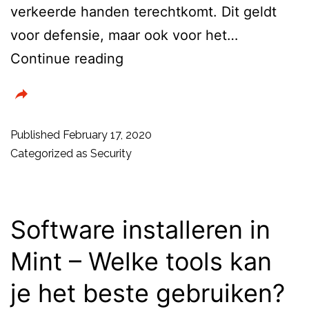
verkeerde handen terechtkomt. Dit geldt
voor defensie, maar ook voor het…
Ministry
Continue reading
of
Defence
(MOD)
Published
February 17, 2020
uit
Categorized as
Security
het
Verenigd
Koninkrijk
Software installeren in
kiest
Mint – Welke tools kan
voor
je het beste gebruiken?
Nederlandse